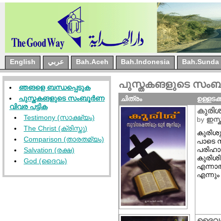
English
عربي
Bah.Aceh
Bah.Indonesia
Bah.Sunda
പുസ്തകങളുടെ സംബൂർണ
ഞങളെ ബന്ധപ്പെടുക
പുസ്തകങളുടെ സംബൂർണ
ചിത്രം
ഉള്ളടക്
വിവര പട്ടിക
കുരിശ
Testimony (സാക്ഷ്യം)
by
ഇസ്ക
The Christ (ക്രിസ്തു)
കുരിശു
Comparison (താരതമ്യം)
പാടെ 
പരിഹാര
Salvation (രക്ഷ)
കുരിശി
God (ദൈവം)
എന്നാല്
എന്നും
ദൈവം 