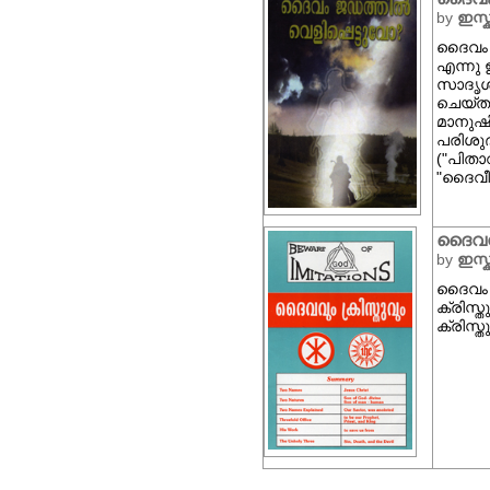
by
ഇസ്ക
ദൈവം 
എന്നു 
സാദൃശ്
ചെയ്തു
മാനുഷി
പരിശുദ
("പിതാ
"ദൈവീക
ദൈവവു
by
ഇസ്ക
ദൈവം 
ക്രിസ്
ക്രിസ്