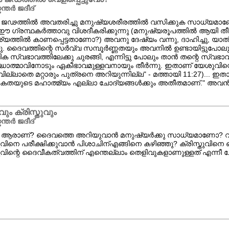
ന്തർ ജദീദ്
ജഢത്തിൽ അവതരിച്ചു മനുഷ്യശരീരത്തിൽ വസിക്കുക സാധ്യമാണോ?
ഈ ഗ്രന്ഥകർത്താവു വിശദീകരിക്കുന്നു (മനുഷ്യരൂപത്തിൽ ആയി ത
യത്തിൽ കാണപ്പെട്ടതാണോ?) അവനു ദേഷ്യം വന്നു, ദാഹിച്ചു, യാ
. ദൈവത്തിന്റെ സര്‍വ്വ സമ്പൂര്‍ണ്ണതയും അവനില്‍ ഉണ്ടായിട്ടുപോലും 
ക സ്വഭാവത്തിലേക്കു ചുരങ്ങി, എന്നിട്ടു പോലും താന്‍ തന്റെ സ്വഭാ
്ധാത്മാവിനോടും ഏകീഭാവമുള്ളവനായും തീര്‍ന്നു. ഇതാണ് യേശുവിന്
വില്ലാതെ മറ്റാരും പുത്രനെ അറിയുന്നില്ല" - മത്തായി 11:27)... 
തയുടെ മഹാത്മ്യം എല്ലാ ചോദ്യങ്ങള്‍ക്കും അതീതമാണ്." അവന്‍
ം ക്രിസ്തുവും
ന്തര്‍ ജദീദ്
ആരാണ്? ദൈവത്തെ അറിയുവാന്‍ മനുഷ്യര്‍ക്കു സാധ്യമാണോ? ‍വിശ
തുവിനെ പരീക്ഷിക്കുവാന്‍ പിശാചിന്എങ്ങിനെ കഴിഞ്ഞു? ക്രിസ്തുവിന
തുവിന്റെ ദൈവീകത്വത്തിന് എന്തെല്ലാം തെളിവുകളാണുള്ളത് എന്നീ ചോ