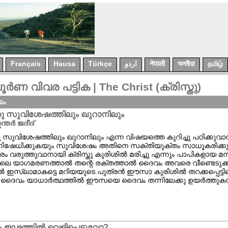
Français
Hausa
Türkçe
اردو
नेपाली
অসমীয়া
தமிழ்
 വിവര പട്ടിക | The Christ (ക്രിസ്തു)
കം
ു സുവിശേഷത്തിലും ഖുറാനിലും
ന്തര്‍ ജദീദ്
 സുവിശേഷത്തിലും ഖുറാനിലും എന്ന വിഷയത്തെ കുറിച്ചു പഠിക്കുവാന്‍
നിഷേധിക്കുകയും സുവിശേഷം അതിനെ സക്തിയുക്തം സാധൂകരിക്കു
ം വരുത്തുവാനായി ക്രിസ്തു കുരിശില്‍ മരിച്ചു എന്നും പാപികളായ 
ലെ യാഗമരണത്താല്‍ തന്റെ രക്തത്താല്‍ ദൈവം അവരെ വീണ്ടെടുക്കുകയു
‍ ഇസ്ലാമാകട്ടെ മറിയയുടെ പുത്രന്‍ ഈസാ കുരിശില്‍ തറക്കപ്പെട്ടില്ല 
 ദൈവം യാധാര്‍ത്ഥത്തില്‍ ഈസയെ ദൈവം തന്നിലേക്കു ഉയര്‍ത്തുകയു
ജഢത്തിൽ വെളിപ്പെട്ടുവോ?