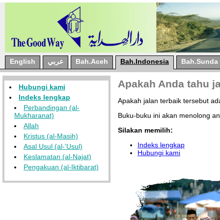
English
عربي
Bah.Aceh
Bah.Indonesia
Bah.Sunda
Apakah Anda tahu ja
Hubungi kami
Indeks lengkap
Apakah jalan terbaik tersebut adal
Perbandingan (al-
Mukharanat)
Buku-buku ini akan menolong an
Allah
Silakan memilih:
Kristus (al-Masih)
Indeks lengkap
Asal Usul (al-'Usul)
Hubungi kami
Keslamatan (al-Najat)
Pengakuan (al-Iktibarat)