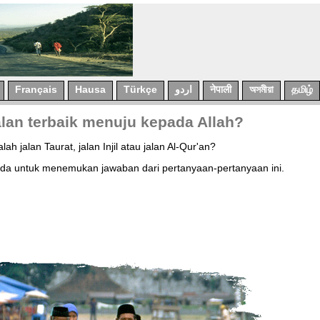
Français
Hausa
Türkçe
اردو
नेपाली
অসমীয়া
தமிழ்
lan terbaik menuju kepada Allah?
ah jalan Taurat, jalan Injil atau jalan Al-Qur'an?
da untuk menemukan jawaban dari pertanyaan-pertanyaan ini.