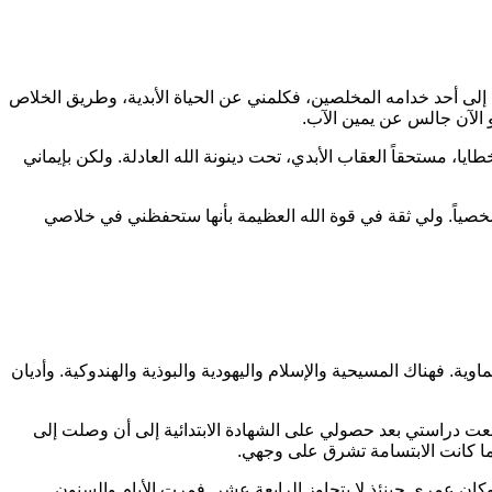
إلى أحد خدامه المخلصين، فكلمني عن الحياة الأبدية، وطريق الخلاص
و الآن جالس عن يمين الآب.
يا، مستحقاً العقاب الأبدي، تحت دينونة الله العادلة. ولكن بإيماني
ً شخصياً. ولي ثقة في قوة الله العظيمة بأنها ستحفظني في خلاصي
اوية. فهناك المسيحية والإسلام واليهودية والبوذية والهندوكية. وأديان
بعت دراستي بعد حصولي على الشهادة الابتدائية إلى أن وصلت إلى
ً ما كانت الابتسامة تشرق على وجهي.
كان عمري حينئذ لا يتجاوز الرابعة عشر. فمرت الأيام والسنون