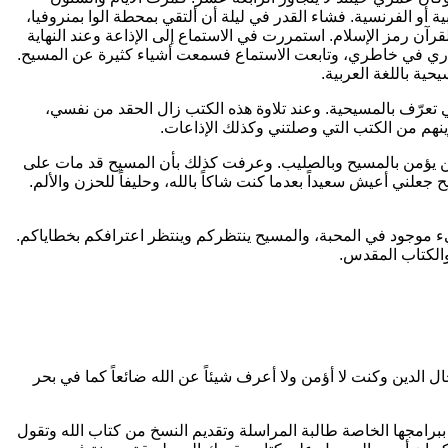
ية أو الفرنسية. فشاء القدر في ليلة أن ألتقي بمحطة الوا بمنروفيا،
القرآن رمز الإسلام. استمررت في الاستماع إلى الإذاعة وعند النهاية
ً ودارت أفكاري في خاطري، وتابعت الاستماع فسمعت أشياء كثيرة عن المسيح.
ية باللغة العربية.
 تعرّف بالمسيحية. وعند تلاوة هذه الكتب زال الحقد من نفسي،
هم من الكتب التي وصلتني وكذلك الإذاعات.
لكل من يؤمن بالمسيح وبالصليب. وعرفت كذلك بأن المسيح قد مات على
علني أعيش سعيداً بعدما كنت شاكاً بالله، وحليفاً للحزن والألم.
 موجود في المحبة، والمسيح ينتظركم وينتظر اعترافكم بخطاياكم.
 والكتاب المقدس.
 الدين وكنت لا أؤمن ولا أعرف شيئاً عن الله ضائعاً كما في بحر
ببرامجها الخاصة طالبة المراسلة وتقديم النسخ من كتاب الله وتقول