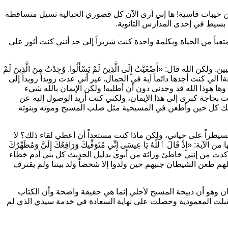
من خيبات قاسية! ها إني أرى الآن كل قصوري الخيالية تسيل متساقطة
 بسيط في إحدى المدارس الثانوية.
اً من الحياة وبكلمة واحدة كنت شريراً إلى حد أنني كنت أثور على
ين. ولكن الله قال:
«أَصْغَيْتُ إِلَى الَّذِينَ لَمْ يَسْأَلُوا. وُجِدْتُ مِنَ الَّذِينَ لَمْ
بيعة! الي كنت أجدها دائماً آية في الجمال. غير أني عدت رويداً رويداً إلى
 وها هوذا الله قد وجدني دون أن أطلبه! ولكن الإيمان بالله شيء
 بحاجة كبرى إلى هذا الإيمان، ولكني كنت أريد الوصول إليه عن
رتبك كل حين وأطعن في المسيحية مثل صلب المسيح وموته وبنوته
يطراً على حياتي، ولكن ماذا كنت مستعداً أن أعطي لقاء ذلك؟ لا
 من الآية:
«إِذْ قَالَ ٱللَّهُ يَا عِيسَى إِنِّي مُتَوَفِّيكَ وَرَافِعُكَ إِلَيَّ وَمُطَهِّرُكَ
 آل عمران ٣: ٥٥). تأكدت من إنني خاطئ وراثة من أبوي بدليل الحديث كل بني آدم خطاء
كلهم طعن الشيطان جنبهم حين ولدوا إلا شخصاً ولد بيننا ولم يقترف
 وهو أن ذبيحة المسيح لأجلي إنما هي حقيقة واضحة وأن الكتاب
قبلت المعمودية وحصلت على نهاية السعادة في خدمة سيدي الذي لم