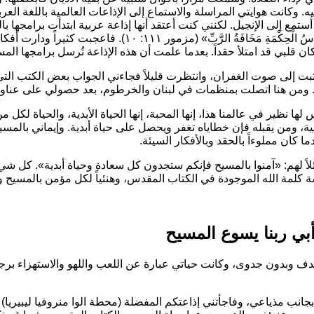
. وكانت هوايتي المراسلة والاستماع إلى الإذاعات العالمية باللغة العرب
أستمع إلى الإنجيل. لكنني كنت أعتقد أنها إذاعة عربية ابتدأت برامجها ب
سُ الْحِكْمَةِ مَخَافَةُ الرَّبِّ»
(مزمور ١١١: ١٠). فاعجبت كثيرا
قلبي قد امتلأ حقداً. بعدما علمت أن هذه الإذاعة تُرسل برامجها المسيح
بت إلى صوت الغفران، وانتظرت قليلاً فجاءني الجواب بعض الكتب التي
. ومن هنا اتصلت بمنظمات في لبنان والخرطوم، بعد حصولي على عناوين
 لها نظير في عالمنا هذا، إنها المحبة، إنها الحياة الأبدية، والحياة 
 ومن يقبله فإن خطاياه تغفر ويحصل على حياة أبدية. وإيماني بالمسيح ج
ا كان مملوءاً بالحقد وبالأفكار السيئة.
اً لهم:
«آمنوا بالمسيح فإنكم ستجدون كل سعادة وحياة أبدية»
. كل شيء
ارسة كلمة الله الموجودة في الكتاب المقدس، وهنئياً لكل مؤمن بالمسيح
أبي ربنا يسوع المسيح
ف وبدون جدوى، وكانت حياتي عبارة عن اللعب واللهو والاستهزاء برجال
نب مذياعي، وفاجأتني إذاعتكم المفضلة (محطة الوا منروفيا ليبيريا) 