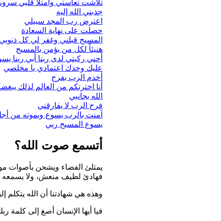
تلاشت تعاستي وامتلأ قلبي سرورا
جذبني الله إليه
اعترض رب المجد سبيلي
حصلت على نهاية السعادة
المسيح قبلني وغفر لي كل ذنوبي
هنيئاً لكل من يؤمن بالمسيح
أحني ركبتي لدى ربنا أبي ربنا يس
عليك وحدك اعتمادي يا مخلصي
أخدم الرب بفرح
أنا اخترتكم من العالم لذلك يبغضك
الله بجانبي
فرح الرب لا يفارقني
آمنت بالرب يسوع وبموته من أج
يسوع المسيح ربي
أتسمع صوت الله؟
يمتلئ الفضاء ويشحن بأصوات موجات
فهادئ لطيف منعش، ولا يسمعه إل
وهذه هي شهادتنا أن الله يتكلم 
فيا أيها الإنسان أصغ إلى كلمة رب