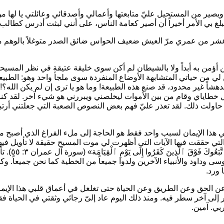
يصير من المستحيل عليّ متابعتها وأعمالي وأصدقائي وعائلتي يا لها 
غ بي الأمر أخيراً أن أصير كعامة الناس، على أنني لبثت أدرس كطالب
عشر من عمري مرّ العيش ضعيف الحواس ضائق الصدر متوغلاً بالوهم متعب
كن أؤمن به أبداً ولا بالشيطان لم أكن سوى خليقة عتيقة في نظر المسيحي
: ١). لم يكن لي من حياتي المتشابهة الأوضاع المنفردة سوى ملجأ واحد وهو: الط
 مدهشاً غير محدود، قد صنع هذه الطبيعة! وما هو يا ترى إن لم يكن الله؟!
ل خطاياي وقام من بين الأموات ليخلصني ويبررني هو شيء آخر. لقد كنت
ً حاولت ذلك. لقد تعذر عليّ فهم بعض النصوص الصعبة التي جعلتني أ
 هذا الإيمان لسبب واحد فقط هو الحاجة إلى ملء الفراغ الذي أصبح مس
تي حققت فيها الآيات التي أظهرت لي موت المسيح حقيقة لا تأويل فيها
َبَعُوكَ فَوْقَ ٱلَّذِينَ كَفَرُوا إِلَى يَوْمِ ٱلْقِيَامَة»
(سورة
سى وداود والأنبياء الآخرين ولدوا جميعاً من الخطية كما نحن جميعاً. و
ورد.
 الحق وعن الطريق وعن الحياة حتى تغلغل في أعماق قلبي هذا الإيمان
ى آخر سطر فيه. ومنذ ذلك اليوم عاد إلىّ رجائي وثقتي في الحياة ف
ي. آمين.