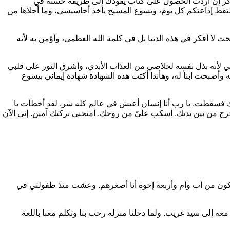
ذكر إن أردت الحصول على كتاب يقودك إلى طريقة حسنة في
لتقط إذاعتكم كل يوم، ويسوع المسيح يأخذ أحاسيسي، وما أحلاها من
 لا أفكر في هذه الدنيا بل في كلمة الله العظمى، وأؤمن به لأنه
 لأنه بذل نفسه لخلاصي من العذاب الأبدي، وأشرق النور على قلبي
وأصبحت ابناً له، وهأنذا أكتب هذه الشهادة شهادة إيماني بيسوع
فسقطت. يا رب أنا إنسان أعيش في عالم كله شر. لقد أخطأت يا
رج من بين يديك. اسكب عليّ من روحك. امنحني بركتك آمين. إني الآن
وسطة العيش، تتكون من أب وأم وأربعة إخوة أنا أصغرهم. وعشت منذ طفولتي في
ه إلى سيد غريب. ولما دخلنا منزله رحب بنا وتكلم معنا باللغة