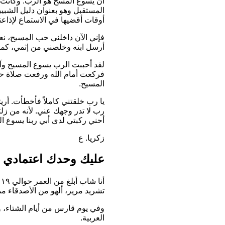
أن يسوع المسح هو الرب. وكانت 
المستقبل وهو بعنوان دليل الشبي
أوقات أقضيها في الاستماع لإذاعت
فإني الآن داخلني حب المسيح، نعم
أرسل ابنه وخلصني من إثمي، كما 
لقد أحببت الرب يسوع المسيح وآم
فركعت أمام الله ورفعت صلاة حارة
المسيح.
يا رب خلقتني كاملاً فأخطأت. 
رب لا تدر وجهك عني. لأنه من زل
أحني ركبتي لدى أبي ربنا يسوع ا
زكريا. ع
عليك وحدك اعتمادي 
أ
تشريد مرير، ألهو من الأصدقاء م
وفي يوم قارس من أيام الشتاء، وب
العربية.