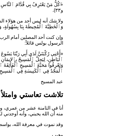
«َكُلُّ مَنْ يَعْتَرِفُ بِي قُدَّامَ ٱلنَّاسِ أ
و٣٣).
ولا شك أنه ليس أحد من هؤلاء الش
وَٱلْخَطِيَّةَ ٱلْمُحِيطَةَ بِنَا بِسُهُولَةٍ، 
وإن كنت أحد المصلين أمام الرب 
الرسول بولس قائلاً:
«أَحْنِي رُكْبَتَيَّ لَدَى أَبِي رَبِّنَا يَسُ
ٱلْبَاطِنِ، لِيَحِلَّ ٱلْمَسِيحُ بِٱلإِيمَانِ ف
وَتَعْرِفُوا مَحَبَّةَ ٱلْمَسِيحِ ٱلْفَائِقَةَ ٱلْ
ٱلْمَجْدُ فِي ٱلْكَنِيسَةِ فِي ٱلْمَسِيحِ يَ
عبد المسيح
تلاشت تعاستي وامتلأ 
أنا في الثامنة عشر من عمري، وق
منه أن الله يحبني، وأنه أوجدني ل
وقد نموت في معرفة الله، بواس
وهيب