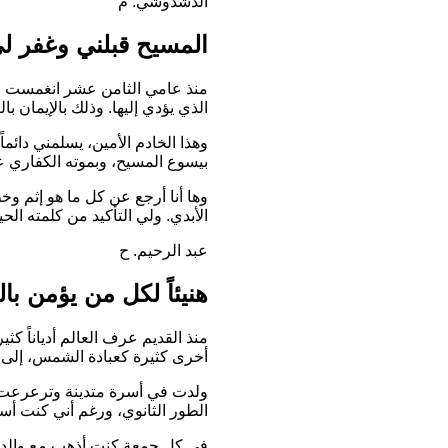
الدشدوشي. م
المسيح قبلني وغفر ل
منذ عامي الثامن عشر انغمست في 
الذي يؤدي إليها. وذلك بالإيمان 
وهذا الخادم الأمين، يسلمني دائما
بيسوع المسيح، وبموته الكفاري عن
وها أنا أرجع عن كل ما هو إثم وخ
الأبدي. ولي التأكيد من كلمته الح
عبد الرحيم. ح
هنيئاً لكل من يؤمن با
منذ القديم عرف العالم أدياناً كث
أخرى كثيرة كعبادة الشمس، إلى 
ولدت في أسرة متدينة وترعرعت بي
الطور الثانوي، ورغم أني كنت أسي
في كل جمعة كنت أذهب مع والدي لإ