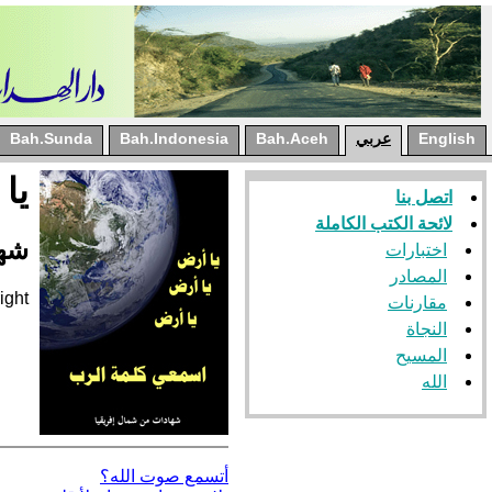
English
عربي
Bah.Aceh
Bah.Indonesia
Bah.Sunda
يا
اتصل بنا
لائحة الكتب الكاملة
شها
اختبارات
المصادر
reserved Good Way
مقارنات
النجاة
المسيح
الله
أتسمع صوت الله؟