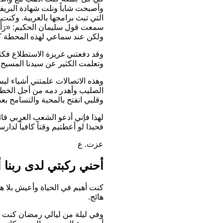
وأصبحت شاباً ونلت شهادة البريفيه
التي تبث برامجها بالعربية. وكنت 
سمعت قول سليمان الحكيم:
«رَأْ
ولكن عند سماعي لهذه المحطة كان 
وقد دفعتني غريزة الاستطلاع فكت
وتعلمت الكثير عن سيدنا المسيح
وهذه الاتصالات علمتني أشياء ليس
الصليب وأهدر دمه من أجل الخطية،
وقلبي انفتح بالمحبة والتسامح بعدم
لهذا فإني أدعو الشعب العربي قائل
فحبذا لو أعطتيم وقتاً كافياً لد
عزت. ع
أحني ركبتي لدى ربنا 
كنت أهيم في الحياة وأعيش بلا هد
هائج.
وفي ليلة من ليالي رمضان كنت بجا