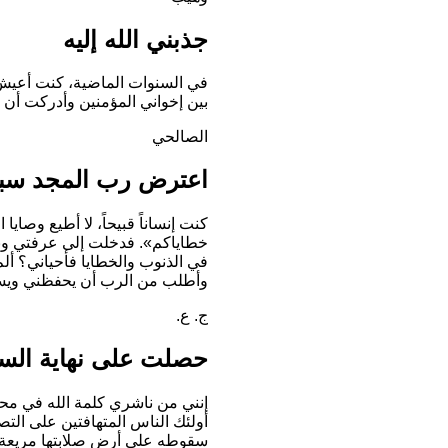
جذبني الله إليه
في السنوات الماضية، كنت أعيش م
بين إخواني المؤمنين وأدركت أن 
الصالحي
اعترض رب المجد سب
كنت إنساناً قبيحاً، لا أطيع وصا
خطاياكم».
فدخلت إلى عرفتي وب
في الذنوب والخطايا فأحياني؟ ألم
وأطلب من الرب أن يحفظني ويسا
ج. ع.
حصلت على نهاية السع
إنني من ناشري كلمة الله في مح
أولئك الناس المتهافتين على التصد
سقوطه على أرض صلابتها مريعة!