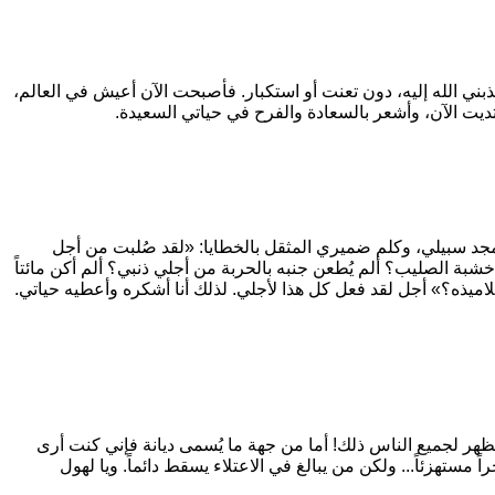
ني الله إليه، دون تعنت أو استكبار. فأصبحت الآن أعيش في العالم،
ديت الآن، وأشعر بالسعادة والفرح في حياتي السعيدة.
لمجد سبيلي، وكلم ضميري المثقل بالخطايا:
«لقد صُلبت من أجل
ة الصليب؟ ألم يُطعن جنبه بالحربة من أجلي ذنبي؟ ألم أكن مائتاً
لاميذه؟»
أجل لقد فعل كل هذا لأجلي. لذلك أنا أشكره وأعطيه حياتي.
 لجميع الناس ذلك! أما من جهة ما يُسمى ديانة فإني كنت أرى
 مستهزئاً... ولكن من يبالغ في الاعتلاء يسقط دائماً. ويا لهول