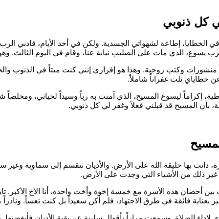
ي كل ذنوبي
الخطايا، إطاعة لشهواتي الجسدية. ولكن في أحد الأيام، قادني الرب 
بالرب يسوع، الذي مات على الصليب نيابة عنا، وقام في اليوم الثالث. وه
ً منشورات وكتب روحية. وهذا هو إقراري إنني كنت ميتاً في الذنوب والخطا
 خطاياي نلت غفراناً شاملاً.
طية، إكراماً ليسوع المسيح، الذي آمنت به رباً وسيداً لحياتي، ومخلصا
ية، بأن المسيح قد قبلني فعلاً وغفر لي كل ذنوبي.
لمسيح
يرة، دانت بها خليقة الله على الأرض. والأديان تنقسم إلى سماوية وغير سم
غير ذلك من الأشياء التي وجدت على الأرض.
ن أحضان هذه الأسرة مع خمسة إخوة وأخت واحدة، أنا الأخ الأكبر. تا
ر بعناية فائقة في طرق الاجتهاد، فلم أكن سعيداً بل كنت تعساً. ونادرا
داء الصلاة. وسمعت مراراً بأقوال سلبية عن بقية الأديان فأبغضتها. و