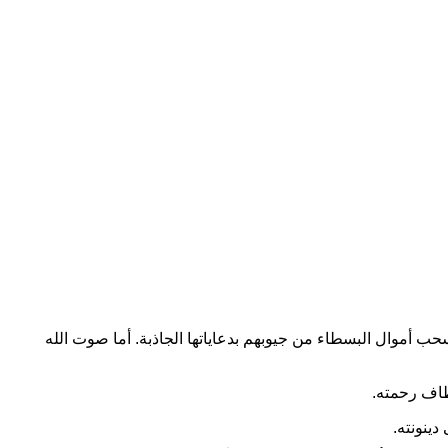
حب أموال البسطاء من جيوبهم بدعاياتها الجاذبة. أما صوت الله
طاف رحمته.
دينونته.