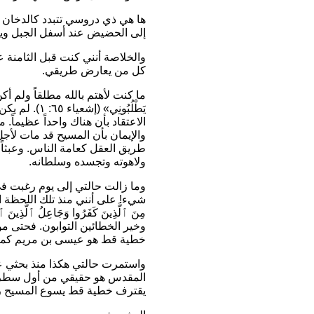
ها هي ذي دروسي تتبدد كالدخان و
إلى الحضيض عند أسفل الجبل ويبل
والخلاصة أنني كنت قبل الثامنة 
كل من يعارض طريقي.
ما كنت لأهتم بالله مطلقاً ولم أ
يَطْلُبُونِي»
(إشعياء ٦٥
الاعتقاد بأن هناك واحداً عظيماً.
والإيمان بأن المسيح قد مات لأج
طريق العقل كعامة الناس. وعبثا
ولاهوته وتجسده وسلطانه.
وما زالت حالتي إلى يوم رغبت في
شيء! على أنني منذ تلك اللحظة ال
مِنَ ٱلَّذِينَ كَفَرُوا وَجَاعِلُ ٱلَّذِينَ ٱتّ
وخير الخطائين التوابون. فحتى مو
خطية قط هو عيسى بن مريم كما 
واستمرت حالتي هكذا منذ بحثي عن
المقدس هو حقيقي من أول سطر إل
يقترف خطية قط يسوع المسيح رب