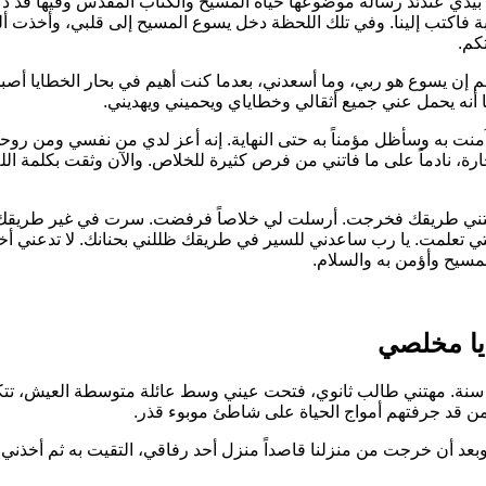
بيدي عندئذ رسالة موضوعها حياة المسيح والكتاب المقدس وفيها قد 
بة فاكتب إلينا. وفي تلك اللحظة دخل يسوع المسيح إلى قلبي، وأخذت أ
كم.
 إن يسوع هو ربي، وما أسعدني، بعدما كنت أهيم في بحار الخطايا أصبحت
أنه يحمل عني جميع أثقالي وخطاياي ويحميني ويهديني.
نت به وسأظل مؤمناً به حتى النهاية. إنه أعز لدي من نفسي ومن روحي
، نادماً على ما فاتني من فرص كثيرة للخلاص. والآن وثقت بكلمة الله 
أريتني طريقك فخرجت. أرسلت لي خلاصاً فرفضت. سرت في غير طريقك 
تي تعلمت. يا رب ساعدني للسير في طريقك ظللني بحنانك. لا تدعني أخ
لمسيح وأؤمن به والسلام.
يا مخلصي
نا شاب أبلغ من العمر حوالي ١٩ سنة. مهتني طالب ثانوي، فتحت عيني وسط عائلة مت
من قد جرفتهم أمواج الحياة على شاطئ موبوء قذر.
عد أن خرجت من منزلنا قاصداً منزل أحد رفاقي، التقيت به ثم أخذني مع