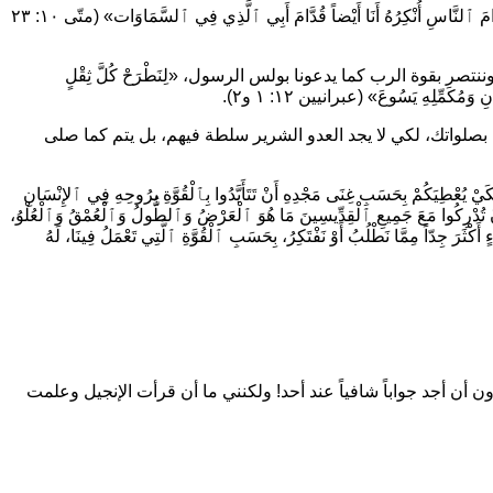
َامَ ٱلنَّاسِ أُنْكِرُهُ أَنَا أَيْضاً قُدَّامَ أَبِي ٱلَّذِي فِي ٱلسَّمَاوَات»
(متّى ١٠: ٢٣
 وننتصر بقوة الرب كما يدعونا بولس الرسول،
«لِنَطْرَحْ كُلَّ ثِقْلٍ
نِ وَمُكَمِّلِهِ يَسُوعَ»
(عبرانيين ١٢: ١ و٢).
بصلواتك، لكي لا يجد العدو الشرير سلطة فيهم، بل يتم كما صلى
يُعْطِيَكُمْ بِحَسَبِ غِنَى مَجْدِهِ أَنْ تَتَأَيَّدُوا بِٱلْقُوَّةِ بِرُوحِهِ فِي ٱلإِنْسَانِ
َنْ تُدْرِكُوا مَعَ جَمِيعِ ٱلْقِدِّيسِينَ مَا هُوَ ٱلْعَرْضُ وَٱلطُّولُ وَٱلْعُمْقُ وَٱلْعُلْوُ،
َكْثَرَ جِدّاً مِمَّا نَطْلُبُ أَوْ نَفْتَكِرُ، بِحَسَبِ ٱلْقُوَّةِ ٱلَّتِي تَعْمَلُ فِينَا، لَهُ
ن أجد جواباً شافياً عند أحد! ولكنني ما أن قرأت الإنجيل وعلمت