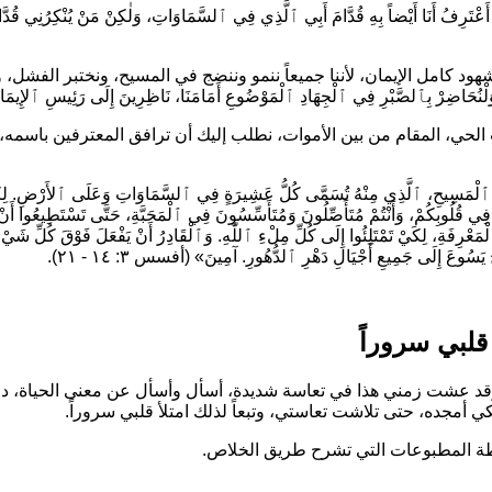
َعْتَرِفُ أَنَا أَيْضاً بِهِ قُدَّامَ أَبِي ٱلَّذِي فِي ٱلسَّمَاوَاتِ، وَلٰكِنْ مَنْ يُنْكِرُنِي قُدّ
هود كامل الإيمان، لأننا جميعاً ننمو وننضج في المسيح، ونختبر الفشل،
وَلْنُحَاضِرْ بِٱلصَّبْرِ فِي ٱلْجِهَادِ ٱلْمَوْضُوعِ أَمَامَنَا، نَاظِرِينَ إِلَى رَئِيسِ ٱلإِيمَا
الحي، المقام من بين الأموات، نطلب إليك أن ترافق المعترفين باسمه، 
وعَ ٱلْمَسِيحِ، ٱلَّذِي مِنْهُ تُسَمَّى كُلُّ عَشِيرَةٍ فِي ٱلسَّمَاوَاتِ وَعَلَى ٱلأَرْضِ. لِكَيْ 
ِي قُلُوبِكُمْ، وَأَنْتُمْ مُتَأَصِّلُونَ وَمُتَأَسِّسُونَ فِي ٱلْمَحَبَّةِ، حَتَّى تَسْتَطِيعُوا أ
مَعْرِفَةِ، لِكَيْ تَمْتَلِئُوا إِلَى كُلِّ مِلْءِ ٱللّٰهِ. وَٱلْقَادِرُ أَنْ يَفْعَلَ فَوْقَ كُلِّ شَيْءٍ أ
سُوعَ إِلَى جَمِيعِ أَجْيَالِ دَهْرِ ٱلدُّهُورِ. آمِينَ»
(أفسس ٣: ١٤ - ٢١).
قلبي سروراً
د عشت زمني هذا في تعاسة شديدة، أسأل وأسأل عن معنى الحياة، دون أ
كي أمجده، حتى تلاشت تعاستي، وتبعاً لذلك امتلأ قلبي سروراً.
طة المطبوعات التي تشرح طريق الخلاص.