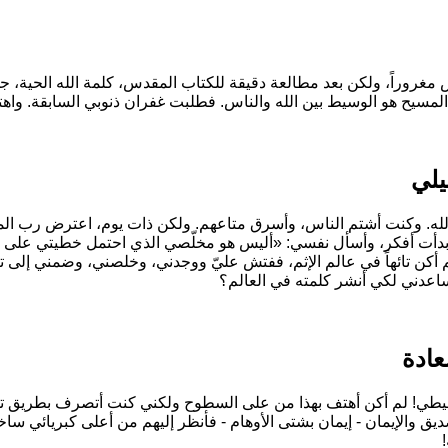
غروراً، ولكن بعد مطالعة دقيقة للكتاب المقدس، كلمة الله الحية، جذب
المسيح هو الوسيط بين الله والناس. فطلبت غفران ذنوبي السابقة. واهت
يلي
يا الله. وكنت أشتم الناس، وأسرق متاعهم. ولكن ذات يوم، اعترض رب ا
دأت أفكر، وأسأل نفسي:
«أليس هو مخلّصي الذي احتمل خطيتي على خشب
 أكن تائهاً في عالم الإثم، ففتش عليّ ووجدني، وخلصني، وضمني إلى ت
عدني لكي أنشر كلمته في العالم؟
ادة
يطي! لم أكن أهتف بهذا من على السطوح ولكني كنت أتصرف بطريق تظهر
يق والإيمان - إيمان بشتى الأوهام - فأنظر إليهم من أعلى كبريائي ساخراً