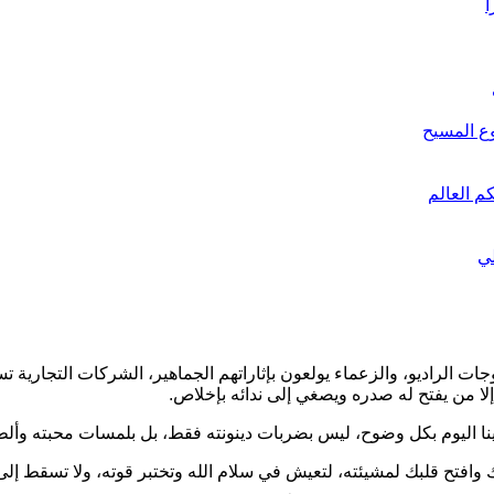
ً
وع المسيح
م العالم
لي
 الراديو، والزعماء يولعون بإثاراتهم الجماهير، الشركات التجارية تس
ا من يفتح له صدره ويصغي إلى ندائه بإخلاص.
إلينا اليوم بكل وضوح، ليس بضربات دينونته فقط، بل بلمسات محبته وأل
ك وافتح قلبك لمشيئته، لتعيش في سلام الله وتختبر قوته، ولا تسقط إلى 