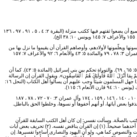
يقول القرآن إن الله أوحى للأنبياء رسالته من قبل نزول القرآن. وفي تلك الكتب هدىً ونور، وإن على الجميع أن يضعوا ثقتهم فيها ككتب منزلة (البقرة ٢: ٤ ، ٥ ، ٩١ ، ٩٧ ، ١٣٦
ها ويعلّمونها لأولادهم، وأوصاهم القرآن أن يقيموا ما نزل بها من
(البقرة ٢: ٤٤ ، ١١٣ ، ١٢١ وآل عمران ٣: ٧٨ ، ٧٩ والمائدة ٥: ٤٣ والأنعام ٦: ٩٢ والأعراف ٧: ١٥٧
وكلَّف القرآن اليهود والمسيحيين أن يقيموا التوراة والإنجيل ليأكلوا من فوقهم ومن تحت أرجلهم (المائدة ٥: ٦٥ ، ٦٩). والتوراة تحكم بين بني إسرائيل (المائدة ٥: ٤٣). كما أن
كُمْ بِمَا أَنْزَلَ ٱللَّهُ فَأُولَئِكَ هُمُ ٱلْفَاسِقُون»
. ويقول القرآن إن الرسالة
التي جاءت في التوارة والإنجيل جاءت مرة أخرى في القرآن، إنما بلسان عربي (الشعراء ١٩٢ - ١٩٧). فإذا جهل المسلمون شيئاً وجب عليهم أن يسألوا أهل الكتاب (النحل ١٦:
ولكن هناك آيات تنتقد بعض أهل الكتاب، وتحمّلهم مسئولية تحريف كتبهم (البقرة ٢: ٤٠ - ٤٢ ، ٧٥ - ٧٩ ، ١٠١ ، ١٤٠ ، ١٤٦ ، ١٥٩ ، ١٧٤ وآل عمران ٣: ٧٠ - ٧٢ ، ٧٨ ، ١٨٧
هم المقدسة، وحذفوا بعض آياتها، أو أنهم أخفوها أو نسوها، وخلطوا الحق بالباطل.
الكتب بالصحَّة. وسألت نفسي: إن كان أهل الكتب السابقة للقرآن
حرَّفوها، فلماذا يوصيهم القرآن أن يحكموا بما جاء فيها؟! ولإجابة هذا السؤال هناك احتمالان لا بد أن يكون أحدهما صحيحاً. (١) إن القرآن يناقض نفسه. (٢) تحريف بعض آيات
ت والنصوص كما هي، ولو أن اليهود والنصارى أساءوا تفسيرها. إن