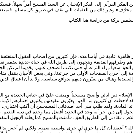
 الفكر القرآني إلى الفكر الإنجيلي عن السيد المسيح أمراً سهلاً. فسي
محرَّف»
وغير ذلك من العقبات التي تقف في طريق كل مسلم، فتمنعه م
سلمين بركة من دراسة هذا الكتاب.
ر ظاهرة عادية في أيامنا هذه، فإن كثيرين من أصحاب العقول المنفتحة 
اهم وطرقهم القديمة ويتجهون إلى طريق الله في حياة جديدة بضمير ن
الحق سعياً وراء الثراء، أو حتى تكتب الصحف عنهم. وقديماً لم تكن الجر
دة إلى أخرى الصفحات الأولى من جرائدنا. وفي بعض الأحيان ينتقل مئات 
قيدة! وهناك من يغيّرون دينهم بدوافع سياسية. ولا بد أن اعتناق الدين 
 الإسلام دين آبائي وأصبح مسيحياً. ومضت عليَّ في حياتي الجديدة مع ال
لقد لاحظت أن كثيرين من الذين يغيّرون عقيدتهم يكتبون اختبارهم الإيما
فوائد المادية. ولقد طلب مني أحد أصدقائي المسيحيين أن أكتب اختبا
حول إلى دين آخر أنه وجد في الجديد أفضل مما وجده في دينه القديم
لاص، فقادني إلى الطريق الحق، فآمنت بالمسيح كما يعلنه الإنجيل الم
 الله؟ أعتقد أن كل ما جرى لي جرى بواسطة نعمته. ولكني لم أحس بد