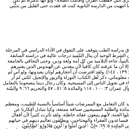
كبرى التي حفظت القرآن وأقامت الصلاة - ولو أنها كامرأة لم تكن
 انتهيت من الدارسة الثانوية كنت قد فقدت حتى القليل من تديُّني
لتحاق بدراسة الطب يتوقف على التفوق في الأداء الدراسي في المرحلة
ان الشرط الوحيد أن ينال التلميذ درجات عالية في دراسته السابقة
لمياً، جاءه التلاميذ من كل أمة ولغة ودين. وحتى التحاقي بالجامعة
 أن ما عرفته كان كافياً لأن يبعدني عن الهندوس الذين يعتبرهم
المسلمون كفرة وعبَّاد وثن. وعليه فلا يمكن أن نصادقهم أو نتَّخذ منهم أولياء (آل عمران ٣: ٢٨ والنساء ٤: ١٣٩ ، ١٤٤). ولقد افترضت أن أحجارهم أوثان يعبدونها، ولو أني لم
وماتي، ذكر أهل الكتاب: التوراة والزبور والإنجيل. لكني لم أر
اء في تحويل الناس إلى المسيحية. وكان رجال ديننا ينصحوننا بالتعامل
مع المسلمين وحدهم، وأن نتحاشى غيرهم من الكفرة والمنافقين والمشركين والهالكين (البقرة ٢: ١٢٠ وآل عمران ٣: ١٠٠ ، ١١٨ والمائدة ٥: ٥١ ، ٥٧ والتحريم ٦٦: ٩ والبيّنة
 كان التعامل مع الممرضات شيئاً أساسياً بالنسبة للطبيب، ومعظم
ة والطلبة المسيحيين صداقة ممتعة، وكنا نتبادل أفكارنا عن
ا الجنة، لأنهم يتبعون عقائد خاطئة. ولقد تأثرت كثيراً لأن أفعال
فيساعدون الفقراء والمحتاجين، ويطبّقون تعاليم دينهم في حياتهم
ئدة ٥: ٦٩:
«إِنَّ ٱلَّذِينَ آمَنُوا وَٱلَّذِينَ هَادُوا وَٱلصَّابِئُونَ