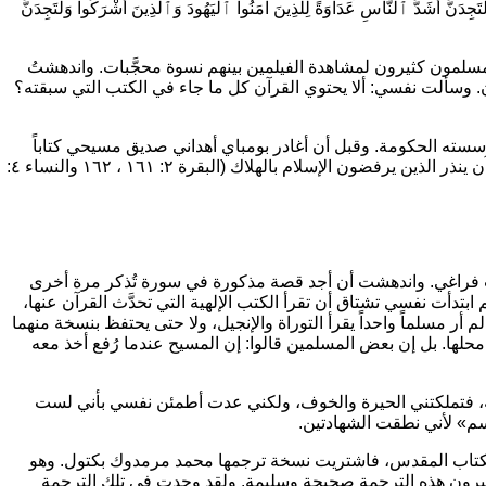
تَجِدَنَّ أَشَدَّ ٱلنَّاسِ عَدَاوَةً لِلَّذِينَ آمَنُوا ٱلْيَهُودَ وَٱلَّذِينَ أَشْرَكُوا وَلَتَجِدَنَّ
سلمون كثيرون لمشاهدة الفيلمين بينهم نسوة محجَّبات. واندهشتُ
. وسألت نفسي: ألا يحتوي القرآن كل ما جاء في الكتب التي سبقته؟
ته الحكومة. وقبل أن أغادر بومباي أهداني صديق مسيحي كتاباً
مقدساً، وأخذ منّي وعداً أن أقرأه، فقررت أن أقرأ القرآن أولاً، حتى لا أضل عن الصراط المستقيم. والقرآن ينذر الذين يرفضون الإسلام بالهلاك (البقرة ٢: ١٦١ ، ١٦٢ والنساء ٤:
قات فراغي. واندهشت أن أجد قصة مذكورة في سورة تُذكر مرة أخرى
ابتدأت نفسي تشتاق أن تقرأ الكتب الإلهية التي تحدَّث القرآن عنها،
م أر مسلماً واحداً يقرأ التوراة والإنجيل، ولا حتى يحتفظ بنسخة منهما
َّ محلها. بل إن بعض المسلمين قالوا: إن المسيح عندما رُفع أخذ معه
ئته، فتملكتني الحيرة والخوف، ولكني عدت أطمئن نفسي بأني لست
سم»
لأني نطقت الشهادتين.
 الكتاب المقدس، فاشتريت نسخة ترجمها محمد مرمدوك بكتول. وهو
عتبرون هذه الترجمة صحيحة وسليمة. ولقد وجدت في تلك الترجمة