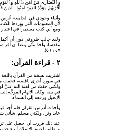
وَٱلنَّصَارَى مَنْ آمَنَ بِٱللَّهِ وَٱلْيَوْمِ
أَقْرَبَهُمْ مَوَدَّةً لِلَّذِينَ آمَنُوا ٱلَّذِينَ ق
وأثناء وجودي في الجامعة عُرض 
لأن المعلومات التي يوردها الكت
ومع أني كنت مستمراً في اعتبار د
ولقد حالت ظروفي دون أن أكمل د
٤٧ ، ٥٦).
٢ - قراءة القرآن:
اشتريت نسخة من القرآن باللغة ا
في سورة أخرى ناقصة، فخفت من الاس
ولكني خفتُ من لعنة الله عليَّ لو
في بيته. وكان الاتهام الموجَّه إل
الإنجيل ورفعه إلى السماء.
وأخذت أدرس القرآن فلم أجد فيه 
عابد وثن، ولكني مسلم، شأني شأن
عند ذلك قررت أن أحصل على ترجم
بريطاني اعتنق الإسلام أثناء خد