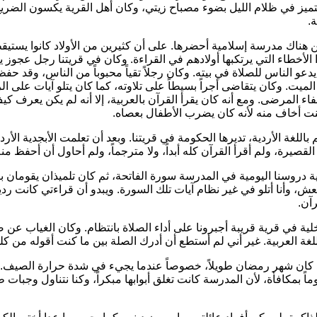
ميز في ظلام الليل بضوء مصباح زيتي، وكان أهل القرية يكسون الضريح 
ة.
ن هناك مدرسة إسلامية أحضرها. على أن كثيرين من الأولاد كانوا يستيقظو
 الأخطاء التي يرتكبها أولادهم في القراءة. وكان في قريتنا رجل عجوز
و الناس للصلاة في بيته. وكان رجلاً تقياً محبوباً من الناس، وقد حفظ
ى الميت. وكان يتقاضى أجراً بسيطاً على تلاوته، كما كان يتلو آيات على 
لشفاء المرضى. ومع أنه كان يقرأ القرآن بالعربية، إلا أنه لم يكن يعرف
 وكنت أخاف منه لأنه كان يضرب الأطفال بعصاه.
اللغة الأردية، تديرها الحكومة في قريتنا. وبعد أن تعلمت الأبجدية الأر
قصيرة، ولم أقرأ القرآن كله أبداً، ولا مترجماً، ولم أحاول أن أحفظ منه 
داية دروسنا اليومية في المدرسة سورة الفاتحة، ثم كان تلميذان يقومان ب
عش، وأنا أتلو في غير نظام آيات تلك السورة. ويبدو أن قراءتي كانت رد
آن.
لية في قرية قريبة أجبرونا على أداء الصلاة بانتظام. وكان الغياب عن
غة العربية. غير أني لم أستطع أن أدرك الصلة بين ما كنت أقوله من كل
 فقد كان شهر رمضان طويلاً، خصوصاً عندما يجيء في شدة حرارة الصيف. 
ً بمكافأة، لأن المدرسة كانت تغلق أبوابها مبكراً، وكنا نتناول وجبات ط