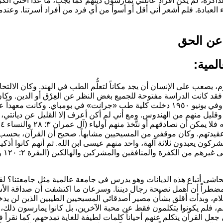
الذاكرة، لم يكن أفراد عائلتي يمارسون دينهم كما يجب، ما عدا أختي ال
العبادة. فلم أشعر أني أقل أو أسوأ من أي فرد من أفراد أسرتنا. وعندما
 عن الحق
يوم، يصعب على الإنسان أن يجد مكاناً لتعلُّم الطب في الهند. وكان الا
ت، فقد كانت الدراسة مفتوحة للجميع بغض النظر عن العِرْق أو الدين. وك
 دخلت كلية طب
«جرانت»
في بومباي. وكانت معهداً عا
يل منهم من الهندوس. ومع أني لم أكن أعرف إلا القليل عن ديانتي، إلا
يدتهم. وكان موقفي من المسيحيين مشابهاً. صحيح أن القرآن، بحسب معل
ركون يعبدون ثلاثة آلهة، واحد منهم عيسى ابن الله. ثم أنهم كانوا أذكي
شى أتباع هذه الديانات وهو يدرس في جامعة عالمية مثل جامعتنا؟ لقد
راً أن أهمل نصيحة رجال ديننا. وسرعان ما اكتشفت أن صداقة الأساتذ
إسلام، وبدأت أقلق بشأن مصير أصدقائي المسيحيين الطيبين الذين لن يدخلو
، فلم يكونوا يتكلمون فقط عن محبة الآخرين، بل كانوا يمارسون ذلك، 
ل القرآن يتكلم عنهم أحياناً كلمات لطيفة للغاية تمدحهم، كما نقرأ في الما