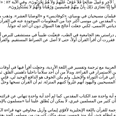
 ٱلآخِرِ وَعَمِلَ صَالِحاً فَلاَ خَوْفٌ عَلَيْهِمْ وَلاَ هُمْ يَحْزَنُونَ»
. وفي الآية ٨٢ :
«لَ
َالُوا إِنَّا نَصَارَى ذَلِكَ بِأَنَّ مِنْهُمْ قِسِّيسِينَ وَرُهْبَاناً وَأَنَّهُمْ لاَ يَسْتَكْبِرُونَ»
.
فيلمان مسيحيان في بومباي،
«كوفاديس»
و
«الوصايا العشر»
. وذهب م
اب المقدس عن موسى أكثر جداً من المعلومات الموجودة عنه في القرآن
يانتي الأسمى، لكني جعلت أعالج هذا السؤال دون أن أجد له جواباً.
راستي بعد الجامعية في الطب، فتعيَّنت طبيباً في مستشفى للبرص أسس
لعربية مع ترجمة وتفسير في اللغة الأردية، وجعلت أقرأ فيها في أو
تمرار في القراءة. وبدلاً من أن أجد سلاماً داخلياً داهمني القلق. ثم 
 أني قرأت التوراة والإنجيل. ولم يكن الخوف هو الدافع الوحيد لي، فإني ل
ى المسيحيين واليهود أنهم غيّروا كتبهم المنزلة. ثم أن القرآن نسخها وحل
آية واحدة ضد الكتاب المقدس. كما لم أجد آية واحدة تنهاني عن قرا
 كثير من المسلمين غيري، لا يمكن أن يُطلق علينا أننا
«مسلمون بالإ
ة للقرآن باللغة الإنجليزية لأقوّي إيماني وأزيل مخاوفي جهة قراءة
مته لنظام حيدر أباد منذ خمسين سنة، وكان كثيرون من مسلمي الهند ي