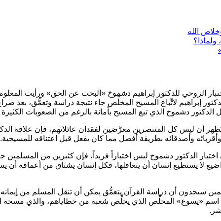
وخلاص الله
 ولماذا؟
ختبار الروحي للدكتور إبراهيم دشموخ
«البحث عن الحق»
ورأيت المعلوما
دكتور إبراهيم لاتِّباع المسيح المخلِّص جاء نتيجة دراسة وتعمُّق، بعد
الدكتور دشموخ الذي تبع المسيح بأمانة بالرغم من الصعوبات الكثيرة ا
ُظهر أن ليس كل المتنصرين معرَّضين لفقدان عائلاتهم، فإن علاقة الدك
ه وأقربائه وأصدقائه بطريقة أفضل مما كان يفعل قبل اعتناقه للمسيحية.
 اختبار الدكتور دشموخ ليس اختباراً فريداً، فإن كثيرين من المسلمين
يع لا يستطيع إنسان أن يتغافلها، فكل إنسان يشتاق من أعماقه أن يسير
لمين سيجدون أن دراسة القرآن بتعمُّق يمكن أن تنقل المسلم من إيمانه ب
 اسم
«يسوع»
المخلِّص الذي يخلِّص شعبه من خطاياهم، والذي مسحه الله ك
شر.