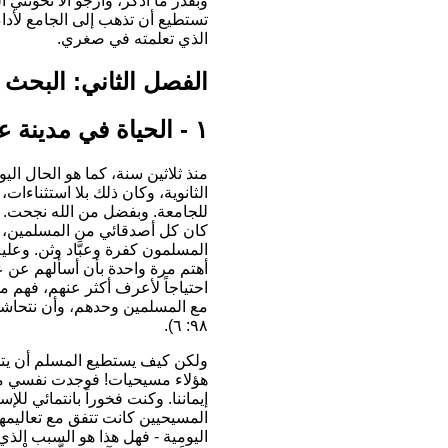
وبقدر ما أذكر، وأرجو ألا تخونني 
تستطيع أن تذهب إلى الجامع لأداء 
الذي تعلمته في صغري.
الفصل الثاني: البحث
١ - الحياة في مدينة عالمية:
منذ ثلاثين سنة، كما هو الحال ال
الثانوية، وكان ذلك بلا استثناءا
للجامعة. وبفضل من الله نجحت. وفي يونيو ١٩٥٠
كان كل أصدقائي من المسلمين، وقل
أهتم مرة واحدة بأن أسألهم عن عق
احتياجاً لأعرف أكثر عنهم، فهم مش
٩٨: ٦).
ولكن كيف يستطيع المسلم أن يتحا
هؤلاء مسيحيات! فوجدت نفسي مضط
إيماننا. وكنت فخوراً بانتمائي لل
المسيحيين كانت تتفق مع تعاليمهم
اليومية - فهل هذا هو السبب الذي جع