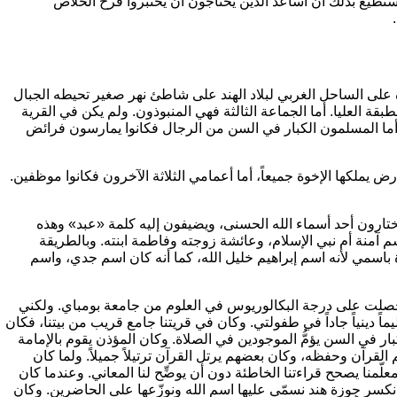
طيع بذلك أن أساعد الذين يحتاجون أن يختبروا فرح الخلاص
ي قرية صغيرة على الساحل الغربي لبلاد الهند على شاطئ نهر صغير تحيطه الجبال
طبقة العليا. أما الجماعة الثالثة فهي المنبوذون. ولم يكن في القرية
 أما المسلمون الكبار في السن من الرجال فكانوا يمارسون فرائض
يملكها الإخوة جميعاً، أما أعمامي الثلاثة الآخرون فكانوا موظفين.
يختارون أحد أسماء الله الحسنى، ويضيفون إليه كلمة
«عبد»
وهذه
سم آمنة أم نبي الإسلام، وعائشة زوجته وفاطمة ابنته. وبالطريقة
 باسمي لأنه اسم إبراهيم خليل الله، كما أنه كان اسم جدي، واسم
 الثالثة والعشرين من عمري، وقد حصلت على درجة البكالوريوس في العلوم من جامعة بومباي. ولكني
ماً دينياً جاداً في طفولتي. وكان في قريتنا جامع قريب من بيتنا، فكان
ار في السن يؤمُّ الموجودين في الصلاة. وكان المؤذن يقوم بالإمامة
قرآن وحفظه، وكان بعضهم يرتل القرآن ترتيلاً جميلاً. ولما كان
معلّمنا يصحح قراءتنا الخاطئة دون أن يوضِّح لنا المعاني. وعندما كان
م نكسر جوزة هند نسمّي عليها اسم الله ونوزّعها على الحاضرين. وكان