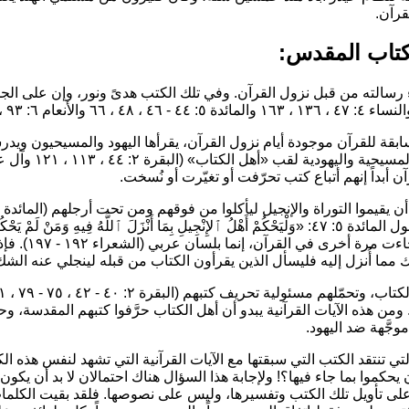
قرآن.
قة للقرآن موجودة أيام نزول القرآن، يقرأها اليهود والمسيحيون ويدرسون
المسيحية واليهودية لقب
«أهل الكتاب»
مائدة ٥: ٤٧:
«وَلْيَحْكُمْ أَهْلُ ٱلإِنْجِيلِ بِمَا أَنْزَلَ ٱللَّهُ فِيهِ وَمَنْ لَمْ يَحْ
لنساء ٤: ٤٦ والأعراف ٦: ١٦٢). ومن هذه الآيات القرآنية يبدو أن أهل الكتاب حرَّفوا كتب
جَّهة ضد اليهود.
التي تنتقد الكتب التي سبقتها مع الآيات القرآنية التي تشهد لنفس هذه 
ّ على تأويل تلك الكتب وتفسيرها، وليس على نصوصها. فلقد بقيت الكلما