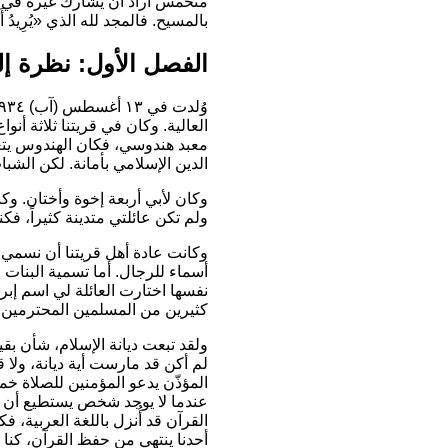
متحمس أراد أن يشارك غيره في ا
بالمسيح. فالمجد لله الذي
«يُرِيدُ أ
الفصل الأول: نظرة إل
العالية. وكان في قريتنا ثلاثة أنو
معبد هندوسي، فكان الهندوس يتعب
الدين الإسلامي بأمانة. لكن الشب
وكان لأبي أربعة إخوة وأختان. وك
ولم تكن عائلتي متدينة كثيراً، فك
وكانت عادة أهل قريتنا أن نسمي ا
أسماء للرجال. أما تسمية البنات ف
نفسها اختارت العائلة لي اسم إبر
كثيرين من المسلمين المحترمين ف
لم أكن قد مارست أية ديانة، ولا ق
المؤذّن يدعو المؤمنين للصلاة خم
عندما لا يوجد شخص يستطيع أن يفع
القرآن قد أُنزل باللغة العربية، ف
أحدنا ينتهي من حفظ القرآن، كنا 