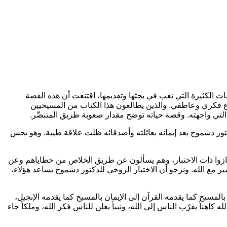
ت الكثيرة التي تعب في بحثها وتقديمها، اقتنعت أن هذه القصة
 صراع فكري وعاطفي. والذين يطالعون هذا الكتاب من المسيحيين
لتي واجهته. وقصة حياته توضح مقدار صعوبة طريق المتنصِّر.
تور دشموخ بعد إيمانه بعائلته وأصدقائه ظلت علاقة طيبة. وهو يحس
 جازوا ذات الاختبار، وهم يسألون عن طريق الخلاص من خطاياهم وعن
 مع الله. ونرجو أن الاختبار الروحي للدكتور دشموخ يساعد هؤلاء،
المسيح كما يقدمه القرآن إلى الإيمان بالمسيح كما يقدمه الإنجيل،
اهناً يقرّب الناس إلى الله، ونبياً يعلن للناس فكر الله، وملكاً جاء