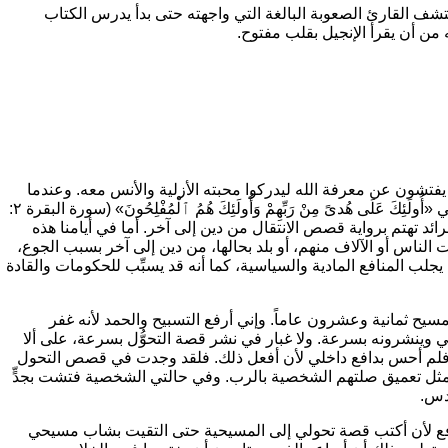
كتشف القارئ الصعوبة البالغة التي واجهته حتى بدأ يدرس الكتاب
ن أن يقرأ الإنجيل بقلب مفتوح.
يفتشون عن معرفة الله ليدركوا محبته الأزلية والأنس معه. وعندما
قي
«أُولَئِكَ عَلَى هُدىً مِنْ رَبِّهِمْ وَأُولَئِكَ هُمُ ٱلْمُفْلِحُونَ»
(سورة البقرة ٢:
ائد تهتم برواية قصص الانتقال من دين إلى آخر. أما في أيامنا هذه
الناس أو الآلاف منهم، أو بلد بحالها، من دين إلى آخر بسبب الجوع،
يجلب المنافع المادية والسياسية، كما أنه قد يسبِّب للحكومات والقادة
مسيح ثمانية وعشرون عاماً. وإني أرفع التسبيح والحمد لأنه غفر
ني وينشرونه بسرعة. ولا غبار في نشر قصة التحوُّل بسرعة، على ألا
ري، فلم أحس بدافع داخلي لأن أفعل ذلك. فلقد وجدت في قصص التحول
، مثل تعميق صلتهم الشخصية بالرب. وفي حالتي الشخصية فتشت بجدٍّ
قدس.
افع لأن أكتب قصة تحولي إلى المسيحية حتى التقيت بشاب مسيحي