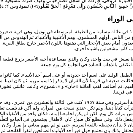
ختباره الروحي، فأردت أن أسجل قصة حياتي وكيف صرت مسيحياً، لأست
َنَّ جَمِيعَ ٱلنَّاسِ يَخْلُصُونَ وَإِلَى مَعْرِفَةِ ٱلْحَقِّ يُقْبِلُونَ»
(١تيموثاوس ٢: ٤).
ى الوراء
وُلدت في ١٣ أغسطس (آب) ١٩٣٤ في عائلة مسلمة من الطبقة المتوسطة في توديل، وه
اع من الناس، أولهم المسلمون، وهم الأغلبية والأغنياء. ثم الهندوس من ال
دون أمام بعض الأحجار التي دهنوها باللون الأحمر خارج نطاق القرية.
اب كانوا مشغولين بأشياء أخرى.
نا نعيش في بيت واحد، وكان والدي بمساعدة أخيه الأصغر يزرع قطعة أرض 
نا نكتفي بالذهاب للعبادة في الجامع كل يوم جمعة.
لطفل الوليد على اسم أحد جدوده، أو على اسم أحد الأنبياء. كما كانوا 
كانت صعبة في قريتنا لأن القرآن لا يذكر إلا اسم مريم. ثم كان لدينا ا
اهيم، ثم أضافت لقب العائلة
«خان»
و
«دشموخ»
. وكانت عائلتي فخورة
ي قريتنا.
ولقد تبعت ديانة الإسلام، شأن بقية أسرتي. وفي سنة ١٩٥٧ كنت في
رأت كتاباً دينياً، ولم تكن عندي نسخة من القرآن، ولم أكن قد تلقيت تعلي
س مرات كل يوم. لكن لم يكن لجامعنا إمام، فكان واحد من الأتقياء الكب
ل ذلك. وفي مطلع كل صباح كان الأطفال يجتمعون في الجامع لتعلُّم ال
كان لا بد أن نحفظه باللغة العربية، حتى لو لم نفهم معاني ما نقرأ. وكان 
نحتفل بذلك بأن نجتمع حول قبر أحد الأولياء الصالحين لنقرأ الفاتحة، ث