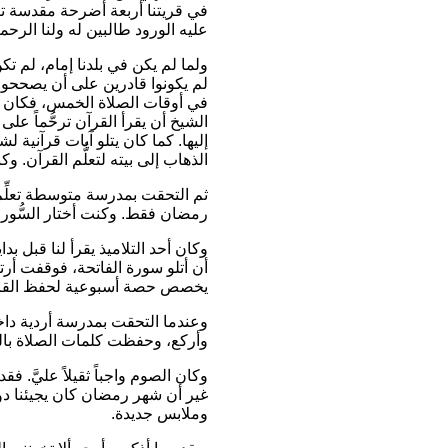
في قريتنا أربعة أضرحة مقدسة تت
عليه الورود طالبين له ولنا الرحم
ولما لم يكن في بلدنا إمام، لم تك
لم يكونوا قادرين على أن يصححوا
في أوقات الصلاة الخمس، فكان يدع
الشيخ أن يقرأ القرآن ترحُّماً عل
إليها. كما كان يتلو آيات قرآنية 
الذهاب إلى بيته لتعلُّم القرآن.
ثم التحقت بمدرسة متوسطة تعلِّم ب
رمضان فقط. وكنت أختار السُّور ال
وكان أحد التلاميذ يقرأ لنا قبل ب
أن أتلو سورة الفاتحة، فوقفت أرت
يخصص حصة أسبوعية لحفظ القر
وعندما التحقت بمدرسة أردية داخ
وأركع، وحفظت كلمات الصلاة بالل
وكان الصوم واجباً ثقيلاً عليَّ.
غير أن شهر رمضان كان يجيئنا دوما
وملابس جديدة.