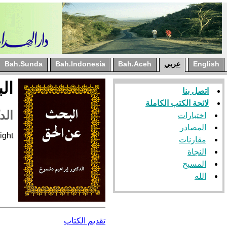
English
عربي
Bah.Aceh
Bah.Indonesia
Bah.Sunda
ال
اتصل بنا
لائحة الكتب الكاملة
الد
اختبارات
المصادر
reserved Good Way
مقارنات
النجاة
المسيح
الله
تقديم الكتاب