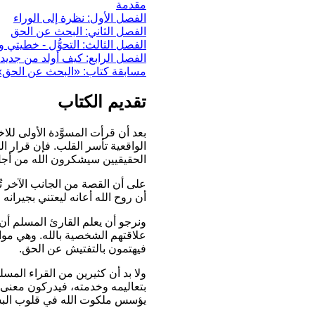
مقدمة
الفصل الأول: نظرة إلى الوراء
الفصل الثاني: البحث عن الحق
الفصل الثالث: التحوُّل - خطيتي 
الفصل الرابع: كيف أولد من جديد،
مسابقة كتاب:
«البحث عن الحق»
تقديم الكتاب
بعد أن قرأت المسوَّدة الأولى للا
الواقعية تأسر القلب. فإن قرار ال
الحقيقيين سيشكرون الله من أجل 
على أن القصة من الجانب الآخر ت
أن روح الله أعانه ليعتني بجيران
ونرجو أن يعلم القارئ المسلم أن
علاقتهم الشخصية بالله. وهي مواض
فيهتمون بالتفتيش عن الحق.
ولا بد أن كثيرين من القراء المس
بتعاليمه وخدمته، فيدركون معنى
يؤسس ملكوت الله في قلوب الب