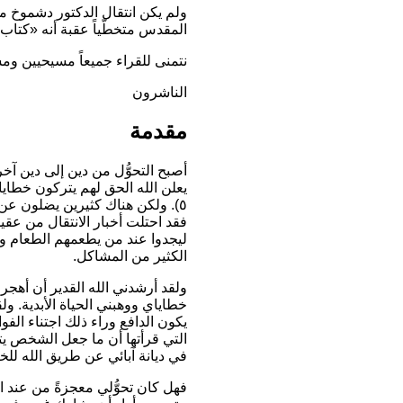
ولم يكن انتقال الدكتور دشموخ من
المقدس متخطّياً عقبة أنه
«كتاب 
نتمنى للقراء جميعاً مسيحيين وم
الناشرون
مقدمة
أصبح التحوُّل من دين إلى دين آخ
يعلن الله الحق لهم يتركون خطاي
٥). ولكن هناك كثيرين يضلون عن 
فقد احتلت أخبار الانتقال من عقي
ليجدوا عند من يطعمهم الطعام والع
الكثير من المشاكل.
ولقد أرشدني الله القدير أن أهجر
خطاياي ووهبني الحياة الأبدية. و
يكون الدافع وراء ذلك اجتناء ال
التي قرأتها أن ما جعل الشخص يت
في ديانة آبائي عن طريق الله للخ
فهل كان تحوُّلي معجزةً من عند