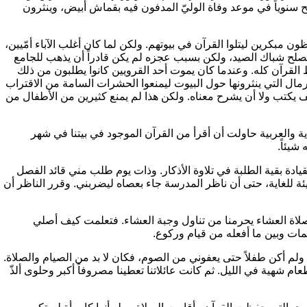
سنوياً في موعد وفاة الوليّ المدفون فيه بقماش أبيض، وينثرون
ن مبكرين ليتلوا القرآن في بيوتهم. ولكن لما كان أغلب الآباء أمّيين،
 يصلح شباك الصيد، ولكن بسبب عجزه لم يكن قادراً أن يذهب للجامع
 القرآن كله. وعندما كان يموت أحد القرويين كانوا يطلبون من ذلك
الرمال التي ينثرونها حول البيوت ليمنعوا الحشرات السامة من الاقتراب
 كيف يكتب ولا أن يشرح معناه. ولكن هذا لم يمنع كثيرين من الأطفال من
دية والعربية حاولت أن أقرأ من القرآن الموجود في بيتنا في شهر
شيئاً.
قيادة بقية الطلبة في تلاوة الأذكار. وذات يوم طلب مني قائد الفصل
يئة للغاية، حتى أن ناظر المدرسة جاء بعصاه ليضربني. وقرر الناظر أن
 صلاة العشاء يحرمنا من تناول وجبة العشاء. فتعلمت كيف أصلي
مات وبين ما أفعله من قيام وركوع.
ولم أكن طفلاً حتى يعفوني من الصوم، فكان لا بد من الصيام والصلاة.
عام شهية في الليل. ثم كانت عائلاتنا تعطينا مصروفاً أكبر وحلوى ألذّ