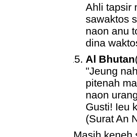
Ahli tapsir
sawaktos s
naon anu t
dina wakto
Al Bhutan
"Jeung na
pitenah mar
naon urang
Gusti! Ieu
(Surat An N
Masih keneh s