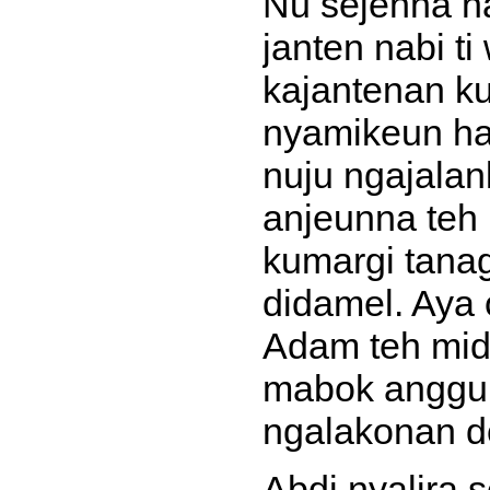
Nu sejenna n
janten nabi t
kajantenan ku
nyamikeun hal
nuju ngajalan
anjeunna teh 
kumargi tanag
didamel. Aya
Adam teh mid
mabok anggur
ngalakonan d
Abdi nyalira 