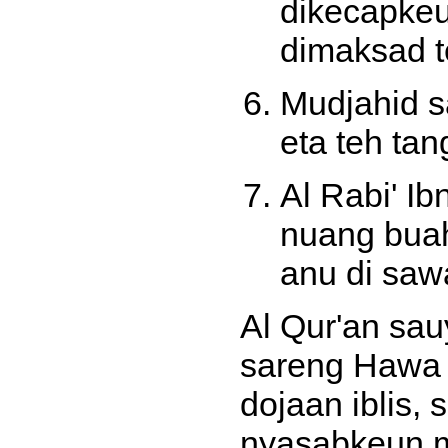
dikecapkeu
dimaksad t
Mudjahid s
eta teh ta
Al Rabi' I
nuang buah
anu di saw
Al Qur'an sau
sareng Hawa 
dojaan iblis, 
nyasabkeun 