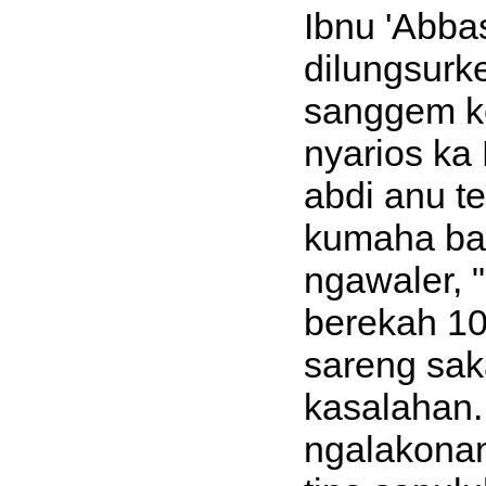
Ibnu 'Abba
dilungsurk
sanggem ke
nyarios ka
abdi anu t
kumaha b
ngawaler, 
berekah 10 
sareng sak
kasalahan.
ngalakonan