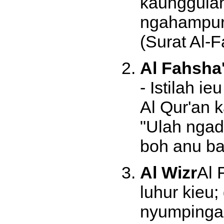
kaunggulan
ngahampura
(Surat Al-F
Al Fahsha
- Istilah i
Al Qur'an 
"Ulah ngad
boh anu bat
Al Wizr
Al 
luhur kieu; 
nyumpinga