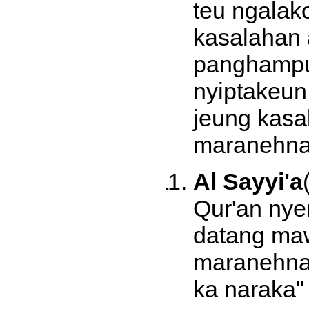
teu ngalak
kasalahan
panghampur
nyiptakeun
jeung kasa
maranehna
Al Sayyi'a
Qur'an nye
datang maw
maranehna
ka naraka"