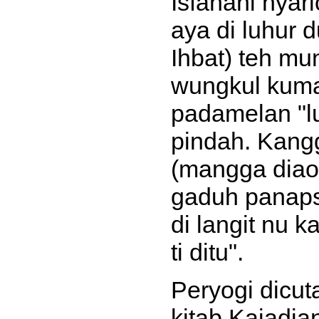
Isfahani nyar
aya di luhur d
Ihbat) teh m
wungkul kuma
padamelan "l
pindah. Kangg
(mangga diaos
gaduh panaps
di langit nu 
ti ditu".
Peryogi dicut
kitab Kajadia