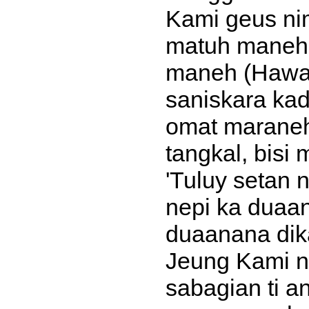
Kami geus ni
matuh maneh 
maneh (Hawa)
saniskara ka
omat maraneh
tangkal, bisi 
'Tuluy setan
nepi ka duaana
duaanana dik
Jeung Kami ni
sabagian ti a