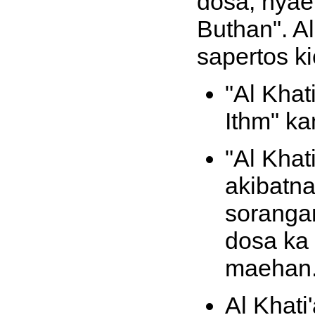
dosa, nyaet
Buthan". A
sapertos ki
"Al Khat
Ithm" k
"Al Khat
akibatna
soranga
dosa ka 
maehan
Al Khati