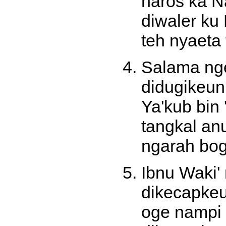
naros ka N
diwaler ku
teh nyaeta 
Salama ng
didugikeu
Ya'kub bin 
tangkal an
ngarah bo
Ibnu Waki'
dikecapkeun
oge nampi t