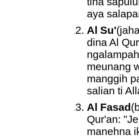
tina sapul
aya salapa
Al Su'
(jah
dina Al Qu
ngalampahk
meunang w
manggih p
salian ti Al
Al Fasad
(
Qur'an: "J
manehna ik