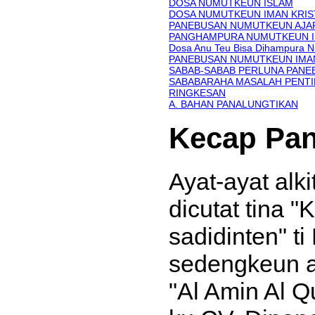
DOSA NUMUTKEUN ISLAM
DOSA NUMUTKEUN IMAN KRIS
PANEBUSAN NUMUTKEUN AJA
PANGHAMPURA NUMUTKEUN 
Dosa Anu Teu Bisa Dihampura N
PANEBUSAN NUMUTKEUN IMA
SABAB-SABAB PERLUNA PANE
SABABARAHA MASALAH PENTI
RINGKESAN
A. BAHAN PANALUNGTIKAN
Kecap Pan
Ayat-ayat alki
dicutat tina 
sadidinten" t
sedengkeun ay
"Al Amin Al Q