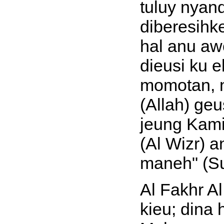
tuluy nyan
diberesihk
hal anu a
dieusi ku 
momotan, n
(Allah) g
jeung Kam
(Al Wizr) 
maneh" (Sur
Al Fakhr Al
kieu; dina 