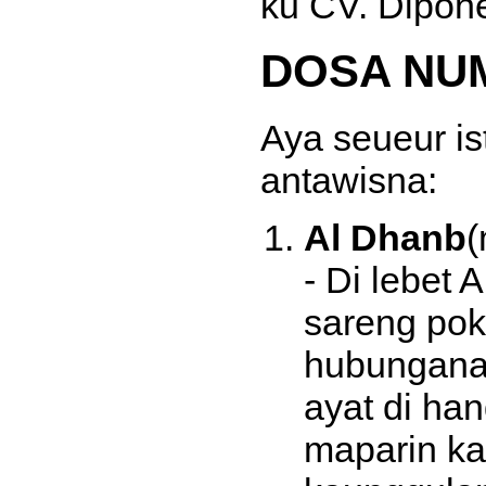
ku CV. Dipon
DOSA NU
Aya seueur ist
antawisna:
Al Dhanb
(
- Di lebet 
sareng pok
hubungana
ayat di ha
maparin k