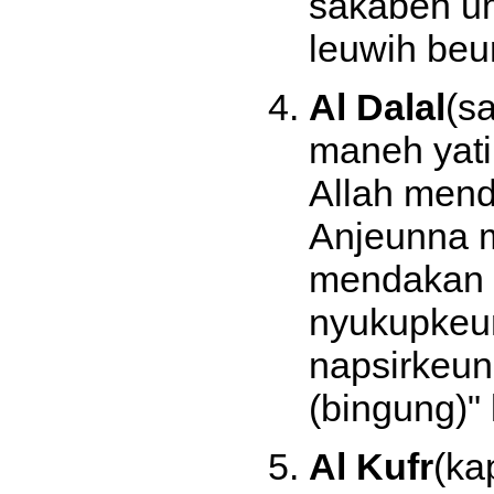
sakabeh um
leuwih beu
Al Dalal
(s
maneh yati
Allah mend
Anjeunna m
mendakan m
nyukupkeun
napsirkeun
(bingung)" 
Al Kufr
(ka