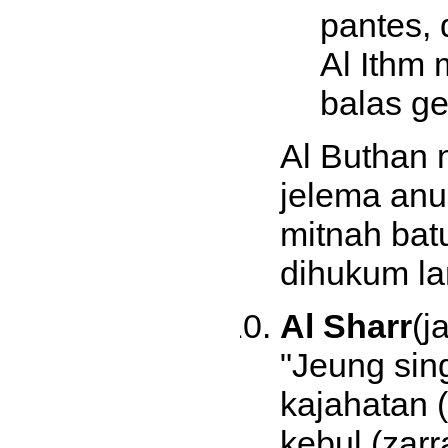
pantes,
Al Ithm
balas ge
Al Buthan 
jelema anu
mitnah bat
dihukum l
Al Sharr
(j
"Jeung si
kajahatan 
kebul (zarr