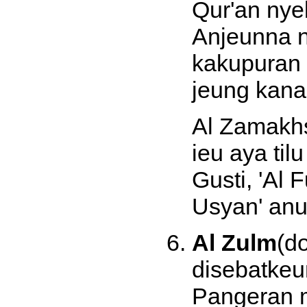
Qur'an nyeb
Anjeunna 
kakupuran 
jeung kana 
Al Zamakhs
ieu aya til
Gusti, 'Al 
Usyan' anu
Al Zulm
(d
disebatkeun
Pangeran 