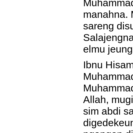
Muhammad,
manahna. M
sareng dis
Salajengn
elmu jeung
Ibnu Hisam
Muhammad 
Muhammad 
Allah, mug
sim abdi sa
digedekeun