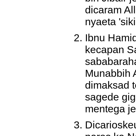
dicaram Al
nyaeta 'sik
Ibnu Hamid
kecapan Sa
sababarah
Munabbih A
dimaksad t
sagede gigi
mentega je
Dicarioske