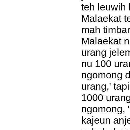
teh leuwih 
Malaekat t
mah timban
Malaekat n
urang jelem
nu 100 ura
ngomong d
urang,' tap
1000 urang
ngomong, '
kajeun an