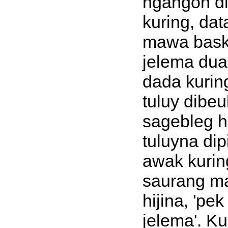
ngangon di
kuring, da
mawa basko
jelema dua
dada kurin
tuluy dibe
sagebleg hi
tuluyna di
awak kurin
saurang m
hijina, 'p
jelema'. Ku