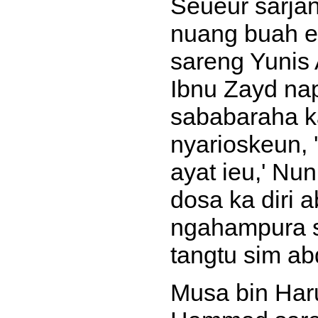
Seueur sarja
nuang buah et
sareng Yunis 
Ibnu Zayd na
sababaraha k
nyarioskeun,
ayat ieu,' Nu
dosa ka diri 
ngahampura s
tangtu sim ab
Musa bin Har