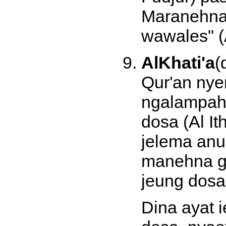
Maranehna 
wawales" (A
AlKhati'a
(
Qur'an nye
ngalampahk
dosa (Al I
jelema anu
manehna g
jeung dosa 
Dina ayat i