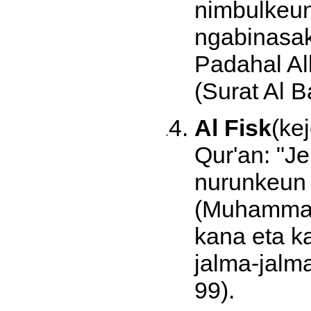
nimbulkeun
ngabinasak
Padahal Al
(Surat Al 
Al Fisk
(ke
Qur'an: "J
nurunkeun 
(Muhammad)
kana eta k
jalma-jalm
99).