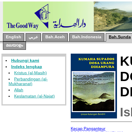
English
عربي
Bah.Aceh
Bah.Indonesia
Bah.Sunda
മലയാളം
K
Hubungi kami
Indeks lengkap
D
Kristus (al-Masih)
Perbandingan (al-
Mukharanat)
D
Allah
Keslamatan (al-Najat)
I
Kecap Panganteur