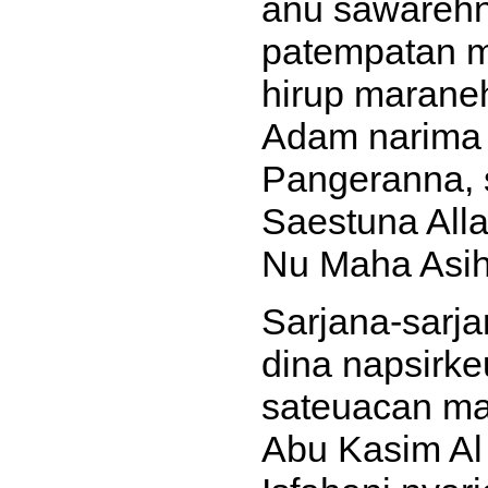
anu sawarehna
patempatan m
hirup maraneh
Adam narima 
Pangeranna, s
Saestuna Alla
Nu Maha Asih.
Sarjana-sarj
dina napsirk
sateuacan ma
Abu Kasim Al