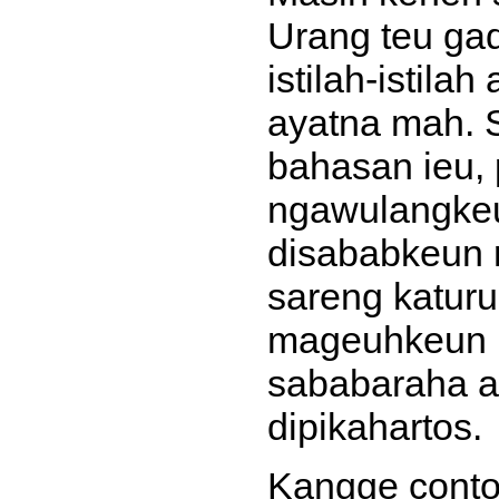
Urang teu ga
istilah-istil
ayatna mah.
bahasan ieu, 
ngawulangkeu
disababkeun
sareng katuru
mageuhkeun ha
sababaraha ay
dipikahartos.
Kangge conto,