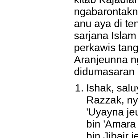
ngabarontakn
anu aya di t
sarjana Isla
perkawis tan
Aranjeunna n
didumasaran k
Ishak, sal
Razzak, ny
'Uyayna je
bin 'Amara
bin Jibair 