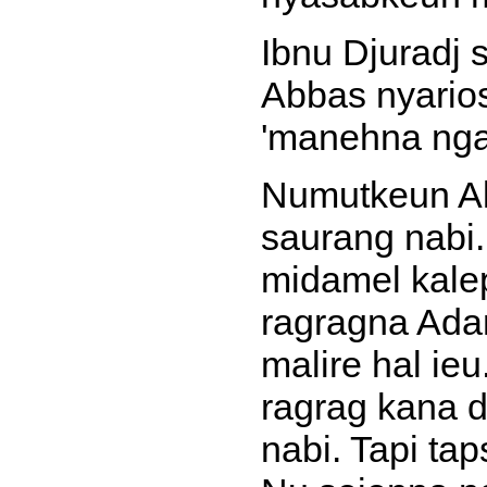
Ibnu Djuradj
Abbas nyarios
'manehna nga
Numutkeun Al
saurang nabi.
midamel kale
ragragna Adam
malire hal ie
ragrag kana d
nabi. Tapi tap