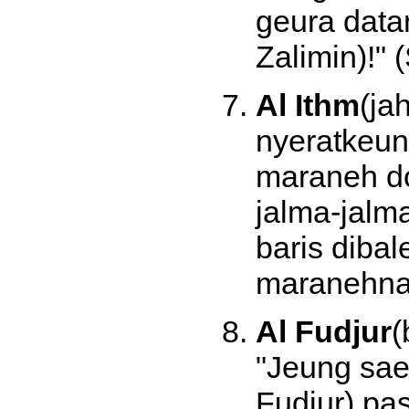
geura data
Zalimin)!" 
Al Ithm
(ja
nyeratkeun
maraneh do
jalma-jalm
baris diba
maranehna"
Al Fudjur
(
"Jeung sae
Fudjur) pas