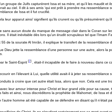
u’un groupe de Juifs capturèrent Issa et sa mère, et qu’il les maudit et 
verait au ciel. Il dit à ses amis ‘qui est prêt à prendre ma ressemblance su
blance de Issa et il fut crucifié.
la leur apparut ainsi’ signifient qu’ils crurent ou qu’ils présumèrent qu’ils
lte sans aucun doute du manque de message clair dans le Coran sur les d
. Il était inévitable dès lors qu’un érudit scrupuleux tel que l’Imam Fa
5 de la sourate Al Imrân, il explique le transfert de la ressemblance
ue Dieu jette la ressemblance d’une personne sur une autre, alors la por
s.
[
7
]
ar le Saint-Esprit
, était-il incapable de le faire à nouveau dans ce ca
courir en l’élevant à Lui, quelle utilité avait-il à jeter sa ressemblanc
 conduits à croire que cet autre était Issa, alors que non. Cela est une
 avec leur amour intense pour Christ et leur grand zèle pour sa cause, t
des faits et ainsi, nous discréditons la prophétie de Mahomet, de Issa et
 l’autre homme ait été capable de se défendre en disant qu’il n’était pa
a crucifixion de Christ, ils ne répudient certainement pas sa mort avant 