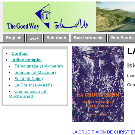
English
عربي
Bah.Aceh
Bah.Indonesia
Bah.Sunda
L
Contact
Indice complet
Is
Témoignage (al-Iktibarat)
Sources (al-Masader)
tous
Salut (al-Najat)
Cop
Le Christ (al-Masih)
Comparaison (al-
Mukharanat)
LA CRUCIFIXION DE CHRIST E