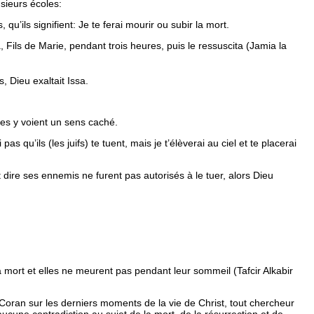
usieurs écoles:
qu’ils signifient:
Je te ferai mourir ou subir la mort.
a, Fils de Marie, pendant trois heures, puis le ressuscita
(Jamia la
, Dieu exaltait Issa.
res y voient un sens caché.
as qu’ils (les juifs) te tuent, mais je t’élèverai au ciel et te placerai
t dire
ses ennemis ne furent pas autorisés à le tuer, alors Dieu
 mort et elles ne meurent pas pendant leur sommeil
(Tafcir Alkabir
u Coran sur les derniers moments de la vie de Christ, tout chercheur