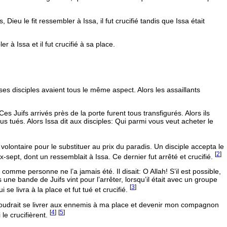
eu le fit ressembler à Issa, il fut crucifié tandis que Issa était
r à Issa et il fut crucifié à sa place.
 ses disciples avaient tous le même aspect. Alors les assaillants
s Juifs arrivés près de la porte furent tous transfigurés. Alors ils
us tués.
Alors Issa dit aux disciples:
Qui parmi vous veut acheter le
lontaire pour le substituer au prix du paradis. Un disciple accepta le
[
2
]
ix-sept, dont un ressemblait à Issa. Ce dernier fut arrêté et crucifié.
gé comme personne ne l’a jamais été. Il disait:
O Allah! S’il est possible,
e bande de Juifs vint pour l’arrêter, lorsqu’il était avec un groupe
[
3
]
se livra à la place et fut tué et crucifié.
oudrait se livrer aux ennemis à ma place et devenir mon compagnon
[
4
]
[
5
]
 le crucifièrent.