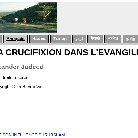
Français
Hausa
Türkçe
اردو
नेपाली
অসমীয়া
தமிழ்
A CRUCIFIXION DANS L'EVANGIL
kander
Jadeed
 droits réserés
yright © La Bonne Voie
T SON INFLUENCE SUR L'ISLAM