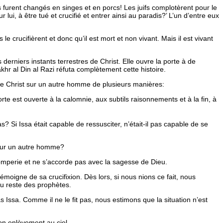
ils furent changés en singes et en porcs! Les juifs complotèrent pour le
r lui, à être tué et crucifié et entrer ainsi au paradis?’ L’un d’entre eux
 le crucifièrent et donc qu’il est mort et non vivant. Mais il est vivant
erniers instants terrestres de Christ. Elle ouvre la porte à de
khr al Din al Razi réfuta complètement cette histoire.
 de Christ sur un autre homme de plusieurs manières:
te est ouverte à la calomnie, aux subtils raisonnements et à la fin, à
s? Si Issa était capable de ressusciter, n’était-il pas capable de se
e sur un autre homme?
 tromperie et ne s’accorde pas avec la sagesse de Dieu.
émoigne de sa crucifixion. Dès lors, si nous nions ce fait, nous
 du reste des prophètes.
s Issa. Comme il ne le fit pas, nous estimons que la situation n’est
son enlèvement au ciel.