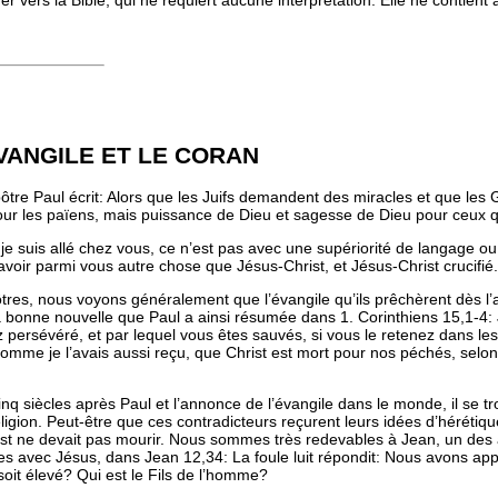
er vers la Bible, qui ne requiert aucune interprétation. Elle ne contient
EVANGILE ET LE CORAN
ôtre Paul écrit:
Alors que les Juifs demandent des miracles et que les 
 pour les païens, mais puissance de Dieu et sagesse de Dieu pour ceux q
je suis allé chez vous, ce n’est pas avec une supériorité de langage o
avoir parmi vous autre chose que Jésus-Christ, et Jésus-Christ crucifié.
ôtres, nous voyons généralement que l’évangile qu’ils prêchèrent dès l
 la bonne nouvelle que Paul a ainsi résumée dans 1. Corinthiens 15,1-4:
 persévéré, et par lequel vous êtes sauvés, si vous le retenez dans les
mme je l’avais aussi reçu, que Christ est mort pour nos péchés, selon les
inq siècles après Paul et l’annonce de l’évangile dans le monde, il se 
ligion
. Peut-être que ces contradicteurs reçurent leurs idées d’hérétique
ist ne devait pas mourir. Nous sommes très redevables à Jean, un des au
tes avec Jésus, dans Jean 12,34:
La foule luit répondit: Nous avons ap
 soit élevé? Qui est le Fils de l’homme?