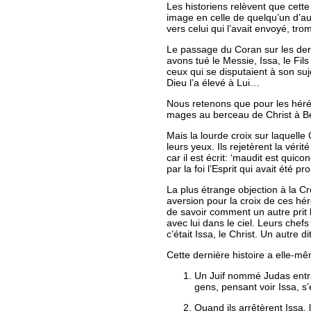
Les historiens relèvent que cett
image en celle de quelqu’un d’aut
vers celui qui l’avait envoyé, tr
Le passage du Coran sur les dern
avons tué le Messie, Issa, le Fils 
ceux qui se disputaient à son suj
Dieu l’a élevé à Lui…
Nous retenons que pour les hérét
mages au berceau de Christ à Be
Mais la lourde croix sur laquelle
leurs yeux. Ils rejetèrent la vé
car il est écrit: ‘maudit est qu
par la foi l’Esprit qui avait été pr
La plus étrange objection à la Cr
aversion pour la croix de ces hér
de savoir comment un autre prit la
avec lui dans le ciel. Leurs chef
c’était Issa, le Christ. Un autre
Cette dernière histoire a elle-mê
Un Juif nommé Judas entra d
gens, pensant voir Issa, s’e
Quand ils arrêtèrent Issa, l