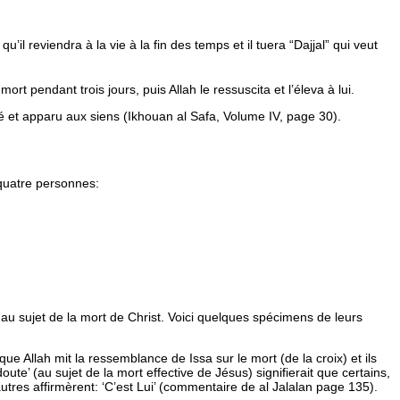
u’il reviendra à la vie à la fin des temps et il tuera “Dajjal” qui veut
rt pendant trois jours, puis Allah le ressuscita et l’éleva à lui.
cité et apparu aux siens (Ikhouan al Safa, Volume IV, page 30).
 quatre personnes:
au sujet de la mort de Christ. Voici quelques spécimens de leurs
t que
Allah mit la ressemblance de Issa sur le mort (de la croix) et ils
ute’ (au sujet de la mort effective de Jésus) signifierait que certains,
utres affirmèrent: ‘C’est Lui’
(commentaire de al Jalalan page 135).