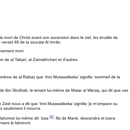
 mort de Christ avant son ascension dans le ciel, les érudits de
e verset 48 de la sourate Al Imrân.
tivement mort.
tion de al Tabari, al Zamakhchari et d’autres.
lui-même de al Rabia) que
‘Inni Mutawafeeka’
signifie ‘sommeil de la
de Ibn Shuthab, le tenant lui-même de Matar al Waraq, qui dit que ces
 Zeid nous a dit que ‘Inni Mutawafeeka’ signifie ‘je m’empare ou
ors seulement il mourra.
[
1
]
e Mahomet lui-même dit:
Issa
, fils de Marie, descendra et tuera
lmans le béniront.