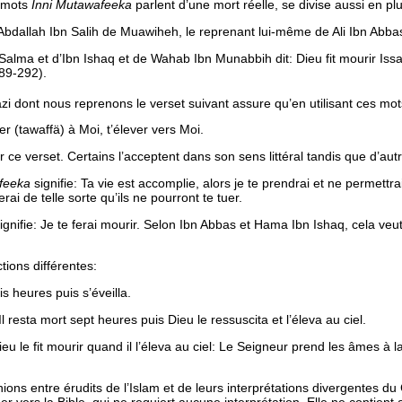
s mots
Inni Mutawafeeka
parlent d’une mort réelle, se divise aussi en pl
Abdallah Ibn Salih de Muawiheh, le reprenant lui-même de Ali Ibn Abbas, 
e Salma et d’Ibn Ishaq et de Wahab Ibn Munabbih dit:
Dieu fit mourir Iss
89-292).
zi dont nous reprenons le verset suivant assure qu’en utilisant ces mots
er (tawaffä) à Moi, t’élever vers Moi.
ce verset. Certains l’acceptent dans son sens littéral tandis que d’aut
feeka
signifie:
Ta vie est accomplie, alors je te prendrai et ne permettrai p
ai de telle sorte qu’ils ne pourront te tuer.
gnifie:
Je te ferai mourir
. Selon Ibn Abbas et Hama Ibn Ishaq, cela veu
tions différentes:
ois heures puis s’éveilla.
Il resta mort sept heures puis Dieu le ressuscita et l’éleva au ciel.
u le fit mourir quand il l’éleva au ciel:
Le Seigneur prend les âmes à la
ions entre érudits de l’Islam et de leurs interprétations divergentes d