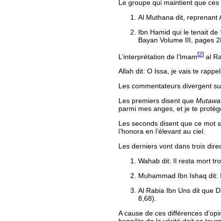
Le groupe qui maintient que ce
Al Muthana dit, reprenant 
Ibn Hamid qui le tenait d
Bayan Volume III, pages 2
[
2
]
L’interprétation de l’Imam
al Ra
Allah dit:
O Issa, je vais te rappel
Les commentateurs divergent sur 
Les premiers disent que
Mutawa
parmi mes anges, et je te protèger
Les seconds disent que ce mot si
l’honora en l’élevant au ciel.
Les derniers vont dans trois direc
Wahab dit:
Il resta mort tr
Muhammad Ibn Ishaq dit:
Al Rabia Ibn Uns dit que Die
8,68).
A cause de ces différences d’opin