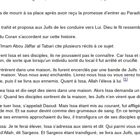
de mourir à sa place après avoir reçu la promesse d’entrer au Paradis, Di
trahit et proposa aux Juifs de les conduire vers Lui. Dieu le fit ressemble
 Coran s’accordent sur cette histoire.
Imam Abou Jâffar al Tabari cite plusieurs récits à ce sujet:
ent Issa et ses disciples, ils ne pouvaient pas le connaître. Car Issa et
 de sorte que lorsqu’un individu sortit du local il fut arrêté et crucifié.
entrèrent dans une maison, ils furent encerclés par une bande de Juifs. Ce
a maison:
Vous nous avez enchantés. Livrez-nous Issa ou vous serez to
[
1
]
ple, puis il se livra aux ennemis. Quant à Issa, Allah l’éleva à lui.
a Issa et dix-sept des siens dans une maison. Alors Issa demanda un vo
ui. Quand les disciples sortirent de la maison, les Juifs n’en virent que d
de tuer Issa, s’appelait Daoud. Mais Issa étant mis au courant, fut affli
 de moi
. Et sa sueur devint comme des grumeaux de sang. En ce temps un
 ses ennemis approchaient du lieu, il transfigura un de ses disciples qui 
Issa:
Je te ferai élever
, Issa s’adressa aux siens et dit:
Qui parmi vous v
 d’Allah
, dit Sargeos. Et Sargeos étant transfiguré, se livra aux Juifs, qui