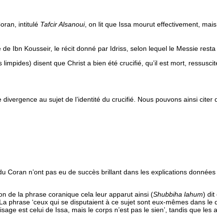
ran, intitulé
Tafcir Alsanoui
, on lit que Issa mourut effectivement, mais q
de Ibn Kousseir, le récit donné par Idriss, selon lequel le Messie resta mo
 limpides) disent que Christ a bien été crucifié, qu’il est mort, ressus
divergence au sujet de l’identité du crucifié. Nous pouvons ainsi citer
du Coran n’ont pas eu de succès brillant dans les explications données 
tion de la phrase coranique
cela leur apparut ainsi
(
Shubbiha lahum
) di
. La phrase ‘ceux qui se disputaient à ce sujet sont eux-mêmes dans le do
visage est celui de Issa, mais le corps n’est pas le sien’, tandis que les a