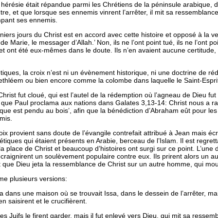
e hérésie était répandue parmi les Chrétiens de la péninsule arabique, d
re, et que lorsque ses ennemis vinrent l’arrêter, il mit sa ressemblance 
ompant ses ennemis.
iers jours du Christ est en accord avec cette histoire et opposé à la v
de Marie, le messager d’Allah.’ Non, ils ne l’ont point tué, ils ne l’ont poin
et ont été eux-mêmes dans le doute. Ils n’en avaient aucune certitude, c
iques, la croix n’est ni un évènement historique, ni une doctrine de r
thléem ou bien encore comme la colombe dans laquelle le Saint-Esprit
 Christ fut cloué, qui est l’autel de la rédemption où l’agneau de Dieu f
rité que Paul proclama aux nations dans Galates 3,13-14:
Christ nous a ra
iconque est pendu au bois’, afin que la bénédiction d’Abraham eût pour 
omis.
oix provient sans doute de l’évangile contrefait attribué à Jean mais écr
étiques qui étaient présents en Arabie, berceau de l’Islam. Il est regr
 place de Christ et beaucoup d’histoires ont surgi sur ce point. L’une d’e
s craignirent un soulèvement populaire contre eux. Ils prirent alors un a
 dit que Dieu jeta la ressemblance de Christ sur un autre homme, qui mou
me plusieurs versions:
ans une maison où se trouvait Issa, dans le dessein de l’arrêter, mais n
n saisirent et le crucifièrent.
es Juifs le firent garder, mais il fut enlevé vers Dieu, qui mit sa ressembl