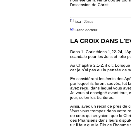
honnête de la vérité doit se tourn
l’ascension de Christ.
[
1
]
Issa - Jésus
[
2
]
Grand docteur
LA CROIX DANS L'
Dans 1. Corinthiens 1,22-24, l’Ap
scandale pour les Juifs et folie
Au Chapitre 2,1-2, il dit:
Lorsque 
car je n’ai pas eu la pensée de s
En considérant les écrits des Ap
par lequel ils furent sauvés, fut
avez reçu, dans lequel vous avez
Je vous ai enseigné avant tout, co
jour, selon les Ecritures.
Ainsi, avec un recul de près de c
Vous vous trompez dans votre re
de ceux qui croyaient que le Chr
des Pharisiens dans leurs dispu
tu: il faut que le Fils de l’homme