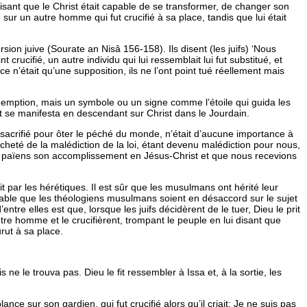
isant que le Christ était capable de se transformer, de changer son
sur un autre homme qui fut crucifié à sa place, tandis que lui était
ersion juive (Sourate an Nisâ 156-158).
Ils disent (les juifs) ‘Nous
t crucifié, un autre individu qui lui ressemblait lui fut substitué, et
e n’était qu’une supposition, ils ne l’ont point tué réellement mais
édemption, mais un symbole ou un signe comme l’étoile qui guida les
 se manifesta en descendant sur Christ dans le Jourdain.
ut sacrifié pour ôter le péché du monde, n’était d’aucune importance à
cheté de la malédiction de la loi, étant devenu malédiction pour nous,
les païens son accomplissement en Jésus-Christ et que nous recevions
it par les hérétiques. Il est sûr que les musulmans ont hérité leur
ettable que les théologiens musulmans soient en désaccord sur le sujet
ntre elles est que, lorsque les juifs décidèrent de le tuer, Dieu le prit
utre homme et le crucifièrent, trompant le peuple en lui disant que
rut à sa place.
e le trouva pas. Dieu le fit ressembler à Issa et, à la sortie, les
ance sur son gardien, qui fut crucifié alors qu’il criait:
Je ne suis pas