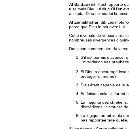
Al Baidawi
dit:
Il est rapporté q
tuer mais Dieu lui dit qu’Il l’enlè
accepta. Dieu mit sur lui la ressem
Al Zamakhchari
dit:
Les mots ‘ce
parce que Dieu le prit avec Lui
.
Cette diversité de versions résu
nombreuses divergences d’opinions
Dans son commentaire du verset 5
S’il est permis d’avancer q
l’invalidation des prophétie
Si Dieu a encouragé Issa p
protéger lui-même?
Dieu étant capable de le se
En faisant cela, ils furent
La majorité des chrétiens,
discréditons l’historicité 
La logique aurait voulu que
pas rapportée telle quelle.
Si les dires du Coran reflètent l