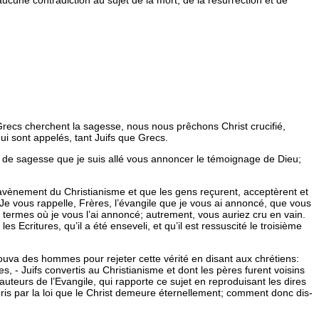
 aucune contradiction au sujet de la mort, de la résurrection et de
Grecs cherchent la sagesse, nous nous prêchons Christ crucifié,
ui sont appelés, tant Juifs que Grecs.
u de sagesse que je suis allé vous annoncer le témoignage de Dieu;
’avènement du Christianisme et que les gens reçurent, acceptèrent et
Je vous rappelle, Frères, l’évangile que je vous ai annoncé, que vous
 termes où je vous l’ai annoncé; autrement, vous auriez cru en vain.
 Ecritures, qu’il a été enseveli, et qu’il est ressuscité le troisième
trouva des hommes pour rejeter cette vérité en disant aux chrétiens:
s, - Juifs convertis au Christianisme et dont les pères furent voisins
teurs de l’Evangile, qui rapporte ce sujet en reproduisant les dires
pris par la loi que le Christ demeure éternellement; comment donc dis-