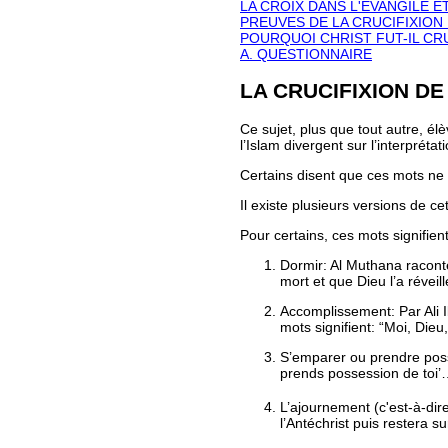
LA CROIX DANS L'EVANGILE E
PREUVES DE LA CRUCIFIXION
POURQUOI CHRIST FUT-IL CR
A. QUESTIONNAIRE
LA CRUCIFIXION DE
Ce sujet, plus que tout autre, é
l’Islam divergent sur l’interpréta
Certains disent que ces mots ne s
Il existe plusieurs versions de ce
Pour certains, ces mots signifient
Dormir: Al Muthana racon
mort et que Dieu l’a réveil
Accomplissement: Par Ali I
mots signifient: “Moi, Die
S’emparer ou prendre poss
prends possession de toi’… 
L’ajournement (c'est-à-dir
l’Antéchrist puis restera 