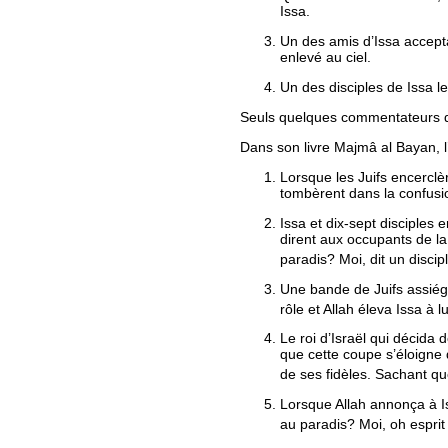
Issa
.
Un des amis d’Issa accepta 
enlevé au ciel.
Un des disciples de Issa le 
Seuls quelques commentateurs du
Dans son livre Majmâ al Bayan, l’
Lorsque les Juifs encerclèr
tombèrent dans la confusion,
Issa et dix-sept disciples 
dirent aux occupants de l
paradis?
Moi
, dit un disci
Une bande de Juifs assiége
rôle et Allah éleva Issa à l
Le roi d’Israël qui décida 
que cette coupe s’éloigne
de ses fidèles. Sachant que
Lorsque Allah annonça à 
au paradis?
Moi, oh esprit