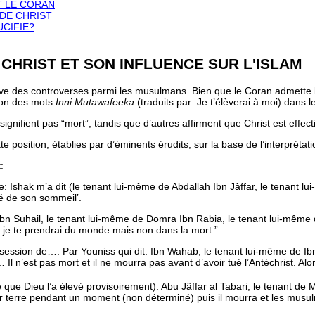
T LE CORAN
 DE CHRIST
UCIFIE?
 CHRIST ET SON INFLUENCE SUR L'ISLAM
lève des controverses parmi les musulmans. Bien que le Coran admette la
tion des mots
Inni Mutawafeeka
(traduits par:
Je t’élèverai à moi
) dans l
ignifient pas “mort”, tandis que d’autres affirment que Christ est effec
tte position, établies par d’éminents érudits, sur la base de l’interpréta
:
te:
Ishak m’a dit (le tenant lui-même de Abdallah Ibn Jâffar, le tenant 
lé de son sommeil’.
bn Suhail, le tenant lui-même de Domra Ibn Rabia, le tenant lui-même 
u, je te prendrai du monde mais non dans la mort.”
ession de…: Par Youniss qui dit:
Ibn Wahab, le tenant lui-même de Ibn
Il n’est pas mort et il ne mourra pas avant d’avoir tué l’Antéchrist. Al
e que Dieu l’a élevé provisoirement): Abu Jâffar al Tabari, le tenant d
sur terre pendant un moment (non déterminé) puis il mourra et les musu