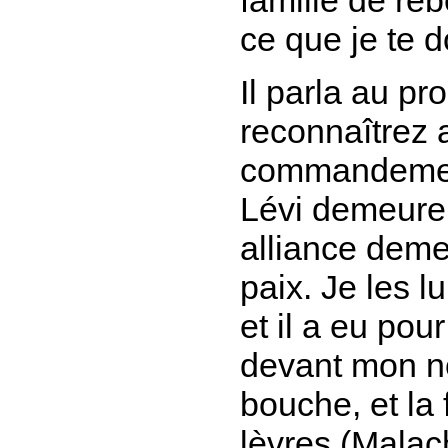
ce que je te d
Il parla au p
reconnaîtrez 
commandement
Lévi demeure,
alliance demeur
paix. Je les l
et il a eu pour
devant mon no
bouche, et la 
lèvres
(Malach