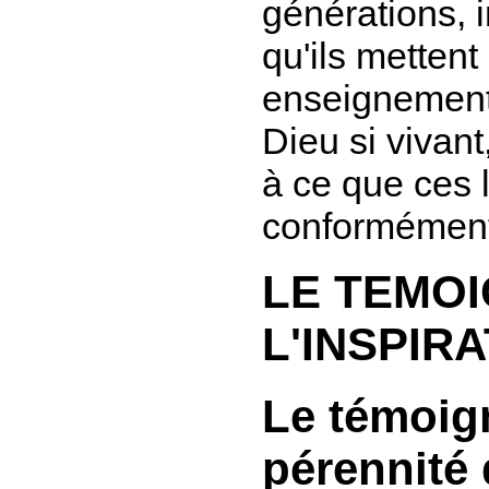
générations, i
qu'ils mettent
enseignements
Dieu si vivant,
à ce que ces 
conformément 
LE TEMO
L'INSPIR
Le témoig
pérennité 