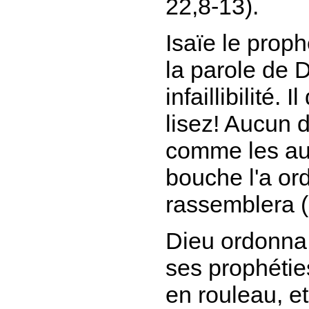
22,8-13).
Isaïe le prop
la parole de D
infaillibilité. Il
lisez! Aucun d
comme les au
bouche l'a ord
rassemblera
(
Dieu ordonna
ses prophéties
en rouleau, et