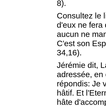
8).
Consultez le l
d'eux ne fera
aucun ne manq
C'est son Esp
34,16).
Jérémie dit,
L
adressée, en 
répondis: Je 
hâtif. Et l'Et
hâte d'accomp