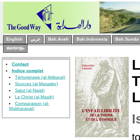
English
عربي
Bah.Aceh
Bah.Indonesia
Bah.Sunda
മലയാളം
L
Contact
Indice complet
Témoignage (al-Iktibarat)
Sources (al-Masader)
Salut (al-Najat)
Le Christ (al-Masih)
Comparaison (al-
Mukharanat)
I
t