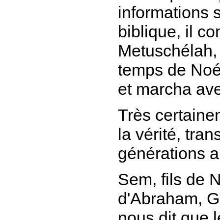
informations s
biblique, il c
Metuschélah, 
temps de Noé e
et marcha ave
Très certainem
la vérité, tra
générations ap
Sem, fils de 
d'Abraham, Ge
nous dit que l