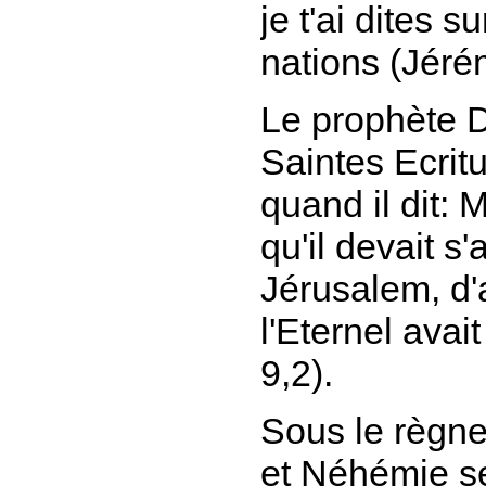
je t'ai dites s
nations
(Jérém
Le prophète D
Saintes Ecrit
quand il dit:
M
qu'il devait s
Jérusalem, d
l'Eternel avai
9,2).
Sous le règne
et Néhémie se