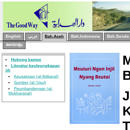
English
عربي
Bah.Aceh
Bah.Indonesia
Bah.Sunda
മലയാളം
M
Hubong kamoe
Literatur keuleungkapan
jih
B
Keusaksian (al-Iktibarat)
Sumber (al-'Usul)
Peumbandengan (al-
J
Mukharanat)