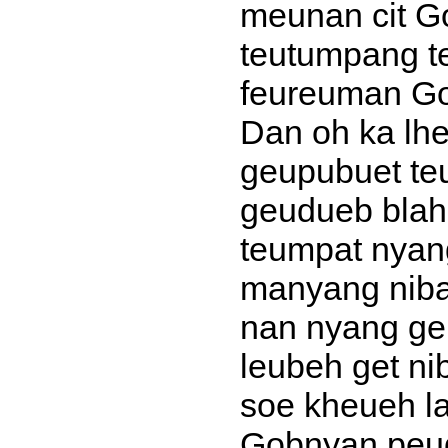
meunan cit G
teutumpang t
feureuman G
Dan oh ka lh
geupubuet te
geudueb blah
teumpat nyan
manyang niba
nan nyang ge
leubeh get n
soe kheueh l
Gobnyan peug