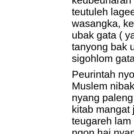
keubeunaran t
teutuleh lage
wasangka, ke
ubak gata ( 
tanyong bak 
sigohlom gata
Peurintah nyo
Muslem nibak
nyang palen
kitab mangat
teugareh lam
ngon hai nyan