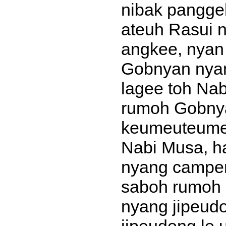
nibak pangge
ateuh Rasui 
angkee, nyan
Gobnyan nyan
lagee toh Na
rumoh Gobnya
keumeuteume 
Nabi Musa, h
nyang campen 
saboh rumoh 
nyang jipeudo
jipeudong le