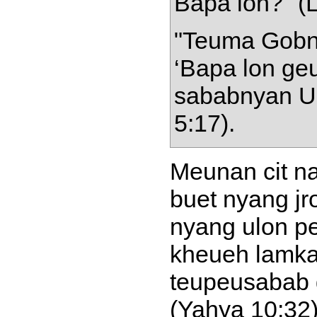
Bapa lon?" (L
"Teuma Gobn
‘Bapa lon geu
sababnyan Ul
5:17).
Meunan cit na 
buet nyang jr
nyang ulon p
kheueh lamka
teupeusabab 
(Yahya 10:32)