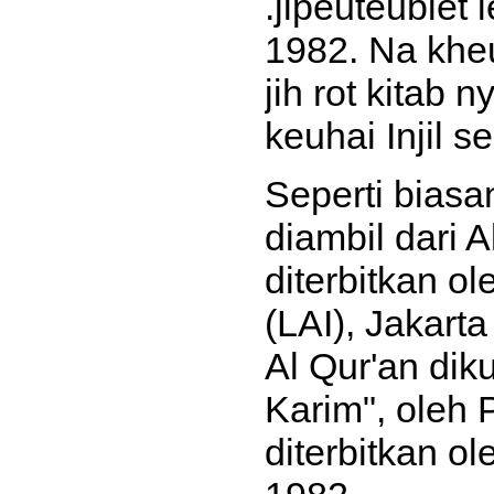
.jipeuteubiet 
1982. Na khe
jih rot kitab
keuhai Injil 
Seperti biasa
diambil dari 
diterbitkan o
(LAI), Jakart
Al Qur'an dik
Karim", oleh
diterbitkan o