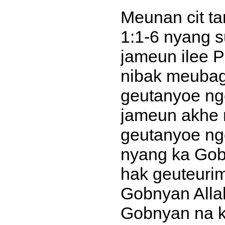
Meunan cit ta
1:1-6 nyang s
jameun ilee P
nibak meubag
geutanyoe ngo
jameun akhe 
geutanyoe ng
nyang ka Gob
hak geuteuri
Gobnyan Alla
Gobnyan na k