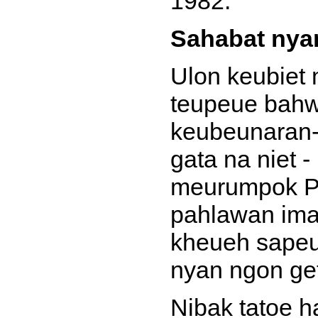
1982.
Sahabat nya
Ulon keubiet 
teupeue bahwa
keubeunaran-k
gata na niet 
meurumpok Pa
pahlawan ima
kheueh sapeu
nyan ngon get-
Nibak tatoe h