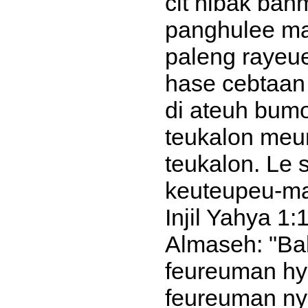
cit nibak ba
panghulee ma
paleng rayeu
hase cebtaan
di ateuh bum
teukalon meu
teukalon. Le 
keuteupeu-ma
Injil Yahya 1
Almaseh: "Ba
feureuman hy
feureuman ny