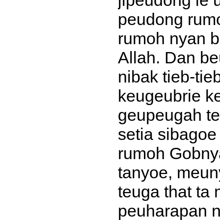
peudong rum
rumoh nyan 
Allah. Dan be
nibak tieb-ti
keugeubrie k
geupeugah t
setia sibagoe
rumoh Gobny
tanyoe, meuny
teuga that t
peuharapan n