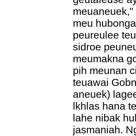
meuaneuek,"
meu hubongan
peureulee teu
sidroe peuneu
meumakna go
pih meunan c
teuawai Gobn
aneuek) lage
lkhlas hana 
lahe nibak h
jasmaniah. N