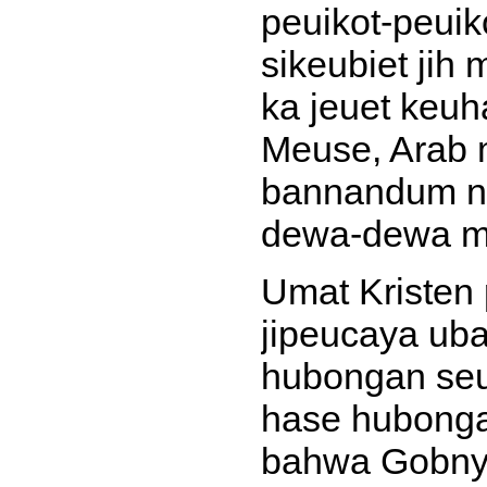
peuikot-peui
sikeubiet ji
ka jeuet keu
Meuse, Arab 
bannandum ny
dewa-dewa me
Umat Kristen
jipeucaya ub
hubongan seu
hase hubonga
bahwa Gobnya