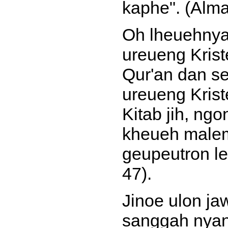
kaphe". (Alma
Oh lheuehny
ureueng Krist
Qur'an dan se
ureueng Kris
Kitab jih, ng
kheueh malem
geupeutron le
47).
Jinoe ulon j
sanggah nyan