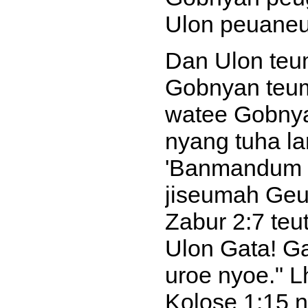
Ulon peuaneu
Dan Ulon teu
Gobnyan teum
watee Gobny
nyang tuha l
'Banmandum M
jiseumah Geu
Zabur 2:7 teu
Ulon Gata! G
uroe nyoe." L
Kolose 1:15 