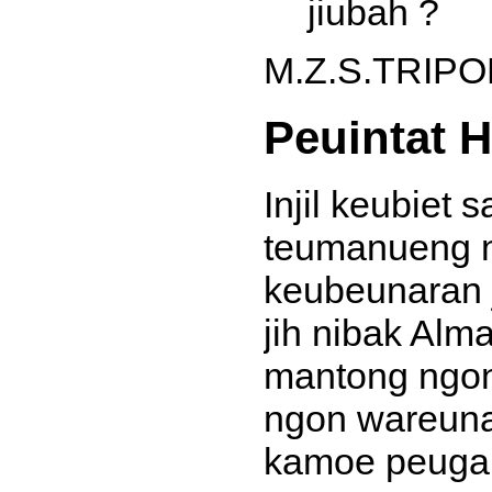
jiubah ?
M.Z.S.TRIPO
Peuintat 
Injil keubiet 
teumanueng n
keubeunaran j
jih nibak Alm
mantong ngon
ngon wareuna
kamoe peugah