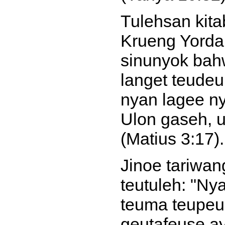
Tulehsan kita
Krueng Yordan
sinunyok bahw
langet teudeu
nyan lagee n
Ulon gaseh, 
(Matius 3:17).
Jinoe tariwan
teutuleh: "N
teuma teupeu
geutafeuse a