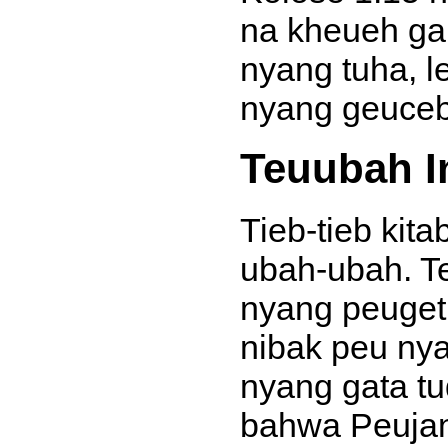
na kheueh ga
nyang tuha, 
nyang geuceb
Teuubah In
Tieb-tieb kit
ubah-ubah. T
nyang peuget 
nibak peu nya
nyang gata t
bahwa Peujanj