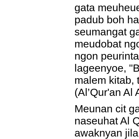
gata meuheue
padub boh hai
seumangat ga
meudobat ngo
ngon peurinta
lageenyoe, "
malem kitab, 
(Al’Qur'an Al
Meunan cit ga
naseuhat Al 
awaknyan jil