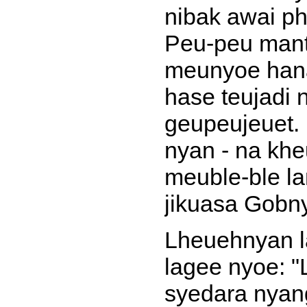
nibak awai p
Peu-peu mant
meunyoe han
hase teujadi
geupeujeuet.
nyan - na kh
meuble-ble l
jikuasa Gobn
Lheuehnyan l
lagee nyoe: "
syedara nyan