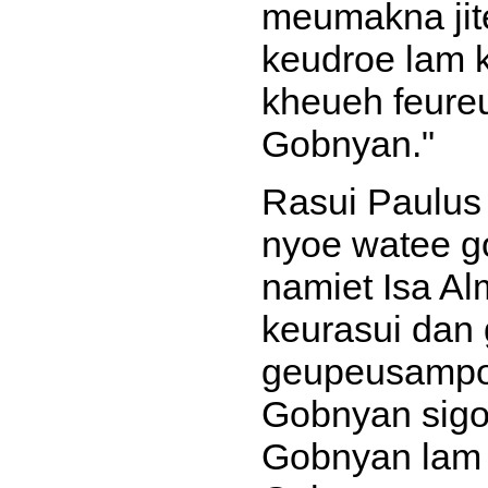
meumakna jit
keudroe lam 
kheueh feure
Gobnyan."
Rasui Paulus
nyoe watee g
namiet Isa A
keurasui dan
geupeusampoe 
Gobnyan sigo
Gobnyan lam k