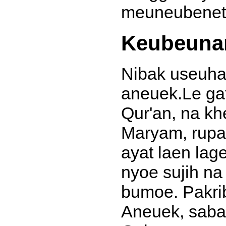
meuneubenet 
Keubeuna
Nibak useuha
aneuek.Le ga
Qur'an, na kh
Maryam, rupar
ayat laen lag
nyoe sujih na
bumoe. Pakri
Aneuek, sab