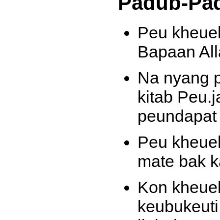
Padub-Pa
Peu kheueh
Bapaan All
Na nyang p
kitab Peu.j
peundapat
Peu kheueh
mate bak k
Kon kheueh
keubukeuti