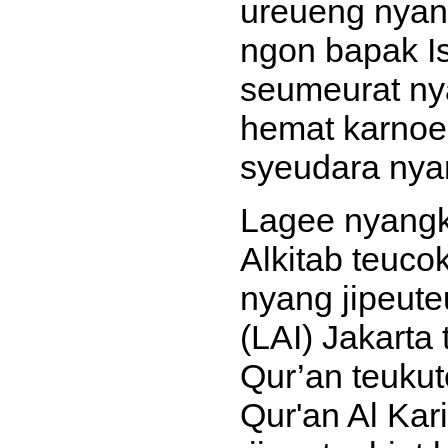
ureueng nyang
ngon bapak Is
seumeurat ny
hemat karnoe
syeudara nya
Lagee nyangk
Alkitab teuco
nyang jipeute
(LAI) Jakarta
Qur’an teukut
Qur'an Al Kar