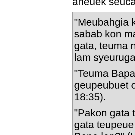
aneuek seucar
"Meubahgia 
sabab kon m
gata, teuma 
lam syeuruga"
"Teuma Bapa
geupeubuet ci
18:35).
"Pakon gata 
gata teupeue