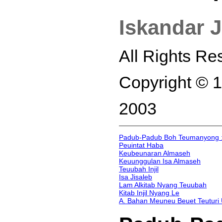
Iskandar
J
All Rights Re
Copyright © 
2003
Padub-Padub Boh Teumanyong 
Peuintat Haba
Keubeunaran Almaseh
Keuunggulan Isa Almaseh
Teuubah Injil
Isa Jisaleb
Lam Alkitab Nyang Teuubah
Kitab Injil Nyang Le
A. Bahan Meuneu Beuet Teuturi U