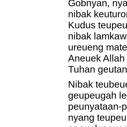
Gobnyan, nya
nibak keutur
Kudus teupe
nibak lamkaw
ureueng mate
Aneuek Allah
Tuhan geutan
Nibak teubeu
geupeugah le
peunyataan-p
nyang teupeu