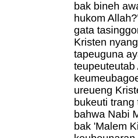
bak bineh awa
hukom Allah?
gata tasingg
Kristen nyang
tapeuguna aya
teupeuteutab 
keumeubagoe
ureueng Krist
bukeuti trang
bahwa Nabi 
bak 'Malem Ki