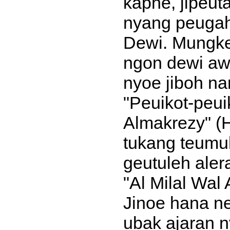
kaphe, jipeut
nyang peuga
Dewi. Mungke
ngon dewi awa
nyoe jiboh na
"Peuikot-peu
Almakrezy" (
tukang teumu
geutuleh aler
"Al Milal Wal
Jinoe hana ne
ubak ajaran n