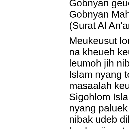
Gobnyan geuc
Gobnyan Mah
(Surat Al An'
Meukeusut lo
na kheueh keu
leumoh jih n
Islam nyang 
masaalah keu
Sigohlom Isl
nyang paluek 
nibak udeb di