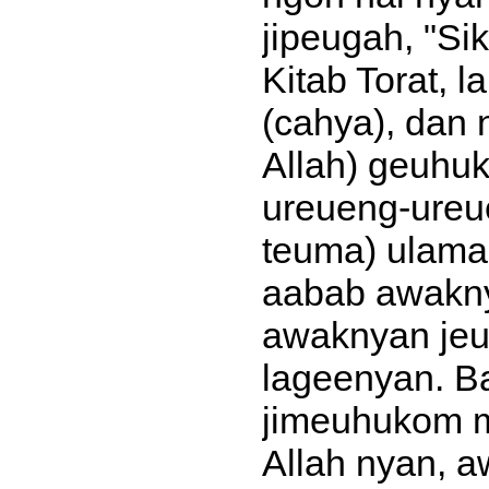
jipeugah, "Si
Kitab Torat, 
(cahya), dan 
Allah) geuhuk
ureueng-ureu
teuma) ulama
aabab awakny
awaknyan jeu
lageenyan. B
jimeuhukom m
Allah nyan, 