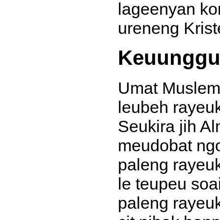
lageenyan ko
ureneng Krist
Keuunggul
Umat Muslem
leubeh rayeuk
Seukira jih A
meudobat ngo
paleng rayeu
le teupeu so
paleng rayeu