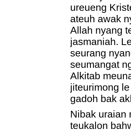
ureueng Krist
ateuh awak n
Allah nyang t
jasmaniah. Le
seurang nyan
seumangat ng
Alkitab meuna
jiteurimong l
gadoh bak ak
Nibak uraian
teukalon bahw